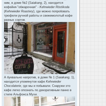
ним, в доме №2 (
Saiakang
, 2), находится
кофейня-"обжарочная" -
Kehrwieder Röstikoda
(
Kehrwieder Roastery
), где можно попробовать
трюфели ручной работы и свежемолотый кофе
разных сортов.
А буквально напротив, в доме № 1 (
Saiakang
, 1),
находится упомянутое кафе
Kehrwieder
Chocolaterie
, где мы и побывали. Снаружи это
кафе легко опознать по декоративным панно в
стиле Альфонса Мухи.