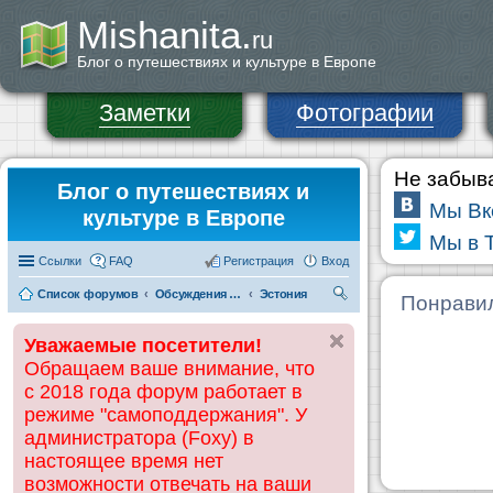
Mishanita.
ru
Блог о путешествиях и культуре в Европе
Заметки
Фотографии
Не забыва
Блог о путешествиях и
Мы Вк
культуре в Европе
Мы в T
Ссылки
FAQ
Регистрация
Вход
Список форумов
Обсуждения и информация по странам
Эстония
П
Понравил
ои
Уважаемые посетители!
ск
Обращаем ваше внимание, что
с 2018 года форум работает в
режиме "самоподдержания". У
администратора (Foxy) в
настоящее время нет
возможности отвечать на ваши