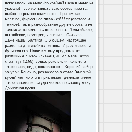
показалось, не было (по крайней мере в меню не
указано) - всё же пивная, зато сортов пива на
выбор - огромное количество. Причем как
местное, фирменное
пиво
Hell Hunt
(светлое и
темное), так и разнообразные другие сорта, и не
только эстонские, а самые разные: бельгийские,
английские, немецкие, чешские...
Guinness
.
Даже наша "Балтика"... В общем, настоящее
раздолье для любителей пива. И разливного, и
бутылочного. Плюс к этому предлагаются
различные ликеры (скажем, 40 мл
Vana Tallinn
стоит тут €2,55), водка, ром, виски, коньяк, а
также вина, сидр, шампанское... Хороший выбор
закусок. Конечно, разносолов в стиле "высокой
кухни" нет, но это и привлекает: демократичное
такое заведение, студенческое по своему духу.
Добротная кухня.