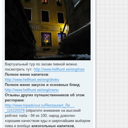
Виртуальный тур по залам пивной можно
посмотреть тут:
http://www.hellhunt.ee/eng/tour
Полное меню напитков
:
http://www.hellhunt.ee/eng/drinks
Полное меню закусок и основных блюд
:
http://www.hellhunt.ee/eng/menu
Отзывы других путешественников об этом
ресторане
:
http://www.tripadvisor.ru/Restaurant_Re ...
_115220378
(обратите внимание на высокий
рейтинг паба - 94 из 100; народ доволен
хорошим качеством еды и широчайшим выбором
пива и вообще
алкогольных напитков
,