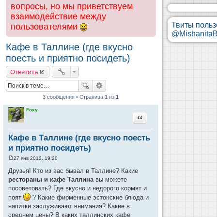
вопросы, но мы приветствуем
взаимодействие между
Твиты польз
пользователями
@MishanitaB
Кафе в Таллине (где вкусно
поесть и приятно посидеть)
Ответить
3 сообщения • Страница
1
из
1
Foxy
Цитата
Кафе в Таллине (где вкусно поесть
и приятно посидеть)
27 янв 2012, 19:20
С
о
Друзья! Кто из вас бывал в Таллине? Какие
о
рестораны и кафе Таллина
вы можете
б
щ
посоветовать? Где вкусно и недорого кормят и
е
поят
? Какие фирменные эстонские блюда и
н
и
напитки заслуживают внимания? Какие в
е
среднем цены? В каких таллинских кафе