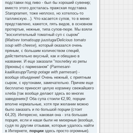
подставки под пиво - был бы хороший сувенир;
вместо этого досталась пражская подставка
Staropramen
, тоже неплохо, но хотелось-то
таллинскую...). Что касается супов, то в меню
представлено, кажется, пять видов, в основном
протертые, нежные, типа супов-пюре. Мы взяли
"восхитительный томатный суп с сыром"
(
Maitsev tomatisupp juustuga/Delicious tomato
soup with cheese
), который оказался очень
пряным, с большим количеством специй,
действительно вкусный, как и обещано в
названии. И еще заказали "похлебку из репы
(брюквы) с пармезаном" (
Parmesani-
kaalikasupp/Turnip potage with parmesan
) -
вообще объедение! Очень нежный, с приятным
сыром, с крутонами, замечательно. Причем еще
бесплатно приносят целую корзинку свежайшего
хлеба (так вообще делают здесь во многих
заведениях)! Оба супа стоили €2,90, порции
вполне нормальные, хотя при желании можно
было заказать и по большой порции (стоит
€4,20). Интересно, каковая она - эта большая
порция, если и наши были не мизерные (вообще,
судя по другим отзывам, которые удалось найти
в Интернете,
порции
здесь просто огромные).