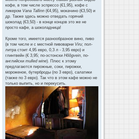
кофе, в том числе эспрессо (€1,95), кофе с
ликером
Vana Tallinn
(€4,95), мокачино (€3,50) и
др. Также здесь можно отведать горячий
шоколад (€3,50) - в конце концов это же не
просто кафе, а шоколадница!
Кроме того, имеется разнообразное вино, пиво
(в том числе и с местной пивоварни
Viru
; пол-
литра стоит 4,95 евро, 0,3 л - 3,95 евро) и
глинтвейн (€ 3,95; по-эстонски
Hõõgvein
, по-
английски
mulled wine
). Плюс к этому
предлагаются пирожные, соки, пирожки,
мороженое, бутерброды (по 3 евро), салатики
(также по 3 евро). Так что в этом кафе можно не
только выпить, но и перекусить.