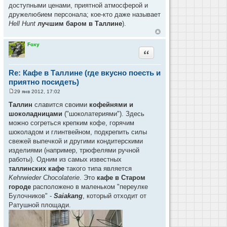
доступными ценами, приятной атмосферой и
дружелюбием персонала; кое-кто даже называет
Hell Hunt
лучшим баром в Таллине
).
Foxy
Цитата
Re: Кафе в Таллине (где вкусно поесть и
приятно посидеть)
29 янв 2012, 17:02
С
о
Таллин
славится своими
кофейнями и
о
шоколадницами
("шоколатериями"). Здесь
б
щ
можно согреться крепким кофе, горячим
е
шоколадом и глинтвейном, подкрепить силы
н
и
свежей выпечкой и другими кондитерскими
е
изделиями (например, трюфелями ручной
работы). Одним из самых известных
таллинских кафе
такого типа является
Kehrwieder Chocolaterie
. Это
кафе в Старом
городе
расположено в маленьком "переулке
Булочников" -
Saiakang
, который отходит от
Ратушной площади.