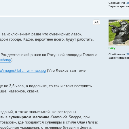
Сообщения:
3
Зарегистриро
Цитата
, за исключением разве что сувенирных лавок,
ром городе. Кафе, вероятнее всего, будут работать.
Foxy
Сообщения:
3
. Рождественский рынок на Ратушной площади Таллина
Зарегистриро
ee/eng/
).
ta/images/Tal ... wn-map.jpg
(
Viru Keskus
там тоже
 не 3,5 часа, а подольше, то так и стоит поступить.
бще, наверное, сказка.
 зданий, а также знаменитейшие рестораны
ать в
сувенирном магазине
Krambude Shoppe
, при
 товаров», где продаются сувениры в стиле
Olde Hansa
:
серебряные украшения, стеклянные бутыли и фляги,