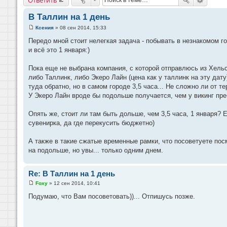
В Таллин на 1 день
Ксения
»
08 сен 2014, 15:33
С
о
Передо мной стоит нелегкая задача - побывать в незнакомом го
о
и всё это 1 января:)
б
щ
е
Пока еще не выбрана компания, с которой отправлюсь из Хельс
н
и
либо Таллинк, либо Экеро Лайн (цена как у таллинк на эту дату
е
туда обратно, но в самом городе 3,5 часа... Не сложно ли от 
У Экеро Лайн вроде бы подольше получается, чем у викинг пре
Опять же, стоит ли там быть дольше, чем 3,5 часа, 1 января? Е
сувенирка, да где перекусить бюджетно)
А также в такие сжатые временные рамки, что посоветуете по
на подольше, но увы... только одним днем.
Re: В Таллин на 1 день
Foxy
»
12 сен 2014, 10:41
С
о
Подумаю, что Вам посоветовать))... Отпишусь позже.
о
б
щ
е
н