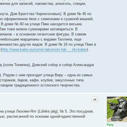
ечки для записей, лакомства, алкоголь, специи,
Канута, Дом Братства Черноголовых). В доме № 45 по
иво оформленное безе с семечками и сушеной вишней,
 В доме № 40 на улице Пикк находится весьма
 Там тоже можно сувенирами затовариться. В
панов – в основном гигантские фигуры. В самом
е небольшие марципаны с видами Таллина, еще
множество других видов. В доме № 16 по улице Пикк в
(
http://www.kalev.eu/ru/mir-lakomstv-fab ... riki-kalev
).
од (холм Тоомпеа), Домский собор и собор Александра
). Рядом с ним проходит улица Виру – одна из самых
торанов, баров, кафе, клубов, закусочных типа
товаров традиционного эстонского творчества.
Цитата
на улице Люхике-Ялг (Lühike jalg), № 5. Это посудная,
рью, расписанной по эскизам одной-единственной
Foxy