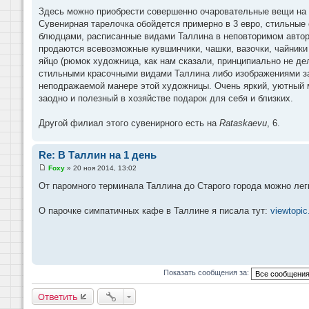
и
Здесь можно приобрести совершенно очаровательные вещи на п
е
Сувенирная тарелочка обойдется примерно в 3 евро, стильные 
блюдцами, расписанные видами Таллина в неповторимом авторс
продаются всевозможные кувшинчики, чашки, вазочки, чайники 
яйцо (рюмок художница, как нам сказали, принципиально не дел
стильными красочными видами Таллина либо изображениями з
неподражаемой манере этой художницы. Очень яркий, уютный м
заодно и полезный в хозяйстве подарок для себя и близких.
Другой филиал этого сувенирного есть на
Rataskaevu
, 6.
Re: В Таллин на 1 день
Foxy
»
20 ноя 2014, 13:02
С
о
От паромного терминала Таллина до Старого города можно легк
о
б
щ
О парочке симпатичных кафе в Таллине я писала тут:
viewtopi
е
н
и
е
Показать сообщения за:
Ответить