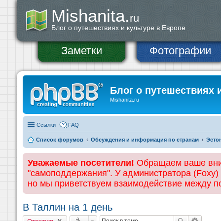
Mishanita.
ru
Блог о путешествиях и культуре в Европе
Заметки
Фотографии
Блог о путешествиях 
Mishanita.ru
Ссылки
FAQ
Список форумов
Обсуждения и информация по странам
Эсто
Уважаемые посетители!
Обращаем ваше вним
"самоподдержания". У администратора (Foxy)
но мы приветствуем взаимодействие между 
В Таллин на 1 день
Ответить