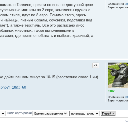
Сообщения:
3
амять о Таллине, причем по вполне доступной цене.
Зарегистриро
сувенирные магниты по 2 евро, комплекты кружек с
ком стиле, идут по 8 евро. Помимо этого, здесь
и чайницы, пивные бокалы, соусники, подставки под
ает), а также текстиль. Всё это расписано либо
абавных животных, также выполненными в
агазин, где приятно побывать и выбрать красивый, а
Цитата
о дойти пешком минут за 10-15 (расстояние около 1 км).
c.php?f=18&t=60
Foxy
Сообщения:
3
Зарегистриро
Поле сортировки
5