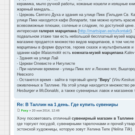
керамика, мыло ручной работы, кожаные кошели и изящные книж
жареный миндаль...
- Церковь Святого Духа и здания на улице Пикк (Гильдия Св. 
улице Пикк находится кафе
Bonaparte
, там можно купить крас
всевозможные плюшки, соленые и сладкие, по доступной цене.
интересная
галерея марципана
(
http://martsipan.ee/ru/kontakt
).
подвальном этаже там есть небольшой бесплатный музей марци
магазине продается множество видов марципанов, в том числ
марципаны в форме фруктов, героев сказок и мультфильмов и 
здании кафе
Maiasmokk
есть
комната-музей марципана
Kalev
- Здания на улице Лай
- Церкви Олевисте и Нигулисте
- При наличии времени - улицы Пикк ялг и Люхике ялг, Вышгор
Невского
- Останется время - зайти в торговый центр "
Виру
" (
Viru Keskus
оживленных в Таллине. На этой улице находится множество рес
Hesburger
и
McDonalds
, а также сувенирных лавок и магазинов 
Re: В Таллин на 1 день. Где купить сувениры
Foxy
»
20 ноя 2014, 12:46
С
о
Хочу посоветовать отличный
сувенирный магазин в Таллине
о
где торгуют посудой, сувенирными тарелочками и прочей утва
б
щ
эстонской художницы, которую зовут Хелина Тилк (
Helina Tilk
).
е
н