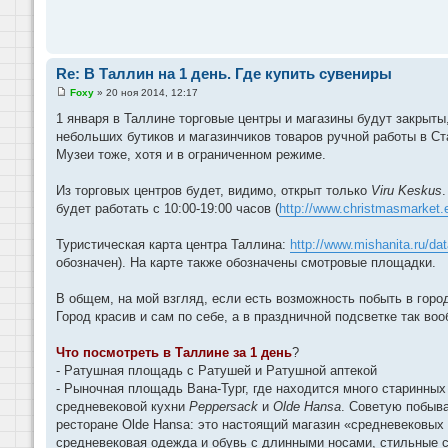
и
е
Re: В Таллин на 1 день. Где купить сувениры
Foxy
»
20 ноя 2014, 12:17
С
о
1 января в Таллине торговые центры и магазины будут закрыты
о
небольших бутиков и магазинчиков товаров ручной работы в Ста
б
щ
Музеи тоже, хотя и в ограниченном режиме.
е
н
и
Из торговых центров будет, видимо, открыт только
Viru Keskus
е
будет работать с 10:00-19:00 часов (
http://www.christmasmarket.
Туристическая карта центра Таллина:
http://www.mishanita.ru/da
обозначен). На карте также обозначены смотровые площадки.
В общем, на мой взгляд, если есть возможность побыть в городе
Город красив и сам по себе, а в праздничной подсветке так воо
Что посмотреть в Таллине за 1 день
?
- Ратушная площадь с Ратушей и Ратушной аптекой
- Рыночная площадь Вана-Тург, где находится много старинных
средневековой кухни
Peppersack
и
Olde Hansa
. Советую побыв
ресторане Olde Hansa: это настоящий магазин «средневековых
средневековая одежда и обувь с длинными носами, стильные 