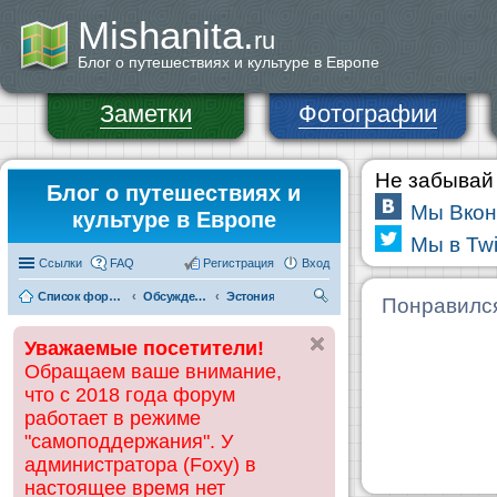
Mishanita.
ru
Блог о путешествиях и культуре в Европе
Заметки
Фотографии
Не забывай 
Блог о путешествиях и
Мы Вкон
культуре в Европе
Мы в Twi
Ссылки
FAQ
Регистрация
Вход
Список форумов
Обсуждения и информация по странам
Эстония
П
Понравилс
ои
Уважаемые посетители!
ск
Обращаем ваше внимание,
что с 2018 года форум
работает в режиме
"самоподдержания". У
администратора (Foxy) в
настоящее время нет