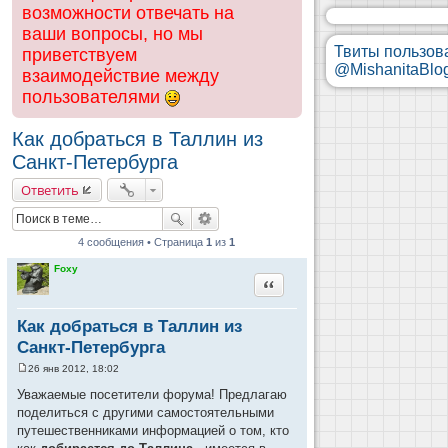
возможности отвечать на
ваши вопросы, но мы
Твиты пользов
приветствуем
@MishanitaBlo
взаимодействие между
пользователями
Как добраться в Таллин из
Санкт-Петербурга
Ответить
4 сообщения • Страница
1
из
1
Foxy
Цитата
Как добраться в Таллин из
Санкт-Петербурга
26 янв 2012, 18:02
С
о
Уважаемые посетители форума! Предлагаю
о
поделиться с другими самостоятельными
б
щ
путешественниками информацией о том, кто
е