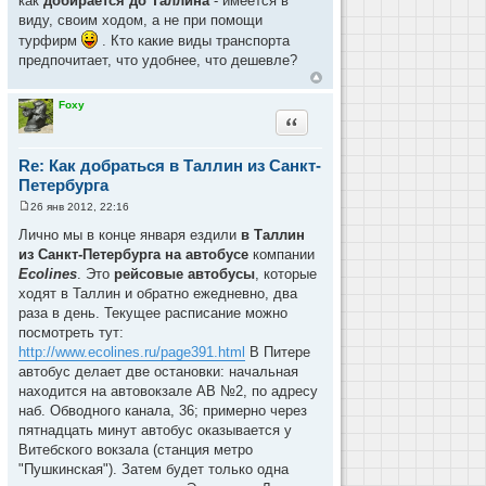
как
добирается до Таллина
- имеется в
н
и
виду, своим ходом, а не при помощи
е
турфирм
. Кто какие виды транспорта
предпочитает, что удобнее, что дешевле?
Foxy
Цитата
Re: Как добраться в Таллин из Санкт-
Петербурга
26 янв 2012, 22:16
С
о
Лично мы в конце января ездили
в Таллин
о
из Санкт-Петербурга на автобусе
компании
б
щ
Ecolines
. Это
рейсовые автобусы
, которые
е
ходят в Таллин и обратно ежедневно, два
н
и
раза в день. Текущее расписание можно
е
посмотреть тут:
http://www.ecolines.ru/page391.html
В Питере
автобус делает две остановки: начальная
находится на автовокзале АВ №2, по адресу
наб. Обводного канала, 36; примерно через
пятнадцать минут автобус оказывается у
Витебского вокзала (станция метро
"Пушкинская"). Затем будет только одна