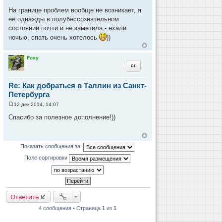
На границе проблем вообще не возникает, я
её однажды в полубессознательном
состоянии почти и не заметила - ехали
ночью, спать очень хотелось
))
Foxy
Цитата
Re: Как добраться в Таллин из Санкт-
Петербурга
12 дек 2014, 14:07
С
о
Спасибо за полезное дополнение!))
о
б
щ
е
н
Показать сообщения за:
и
е
Поле сортировки
Ответить
4 сообщения • Страница
1
из
1