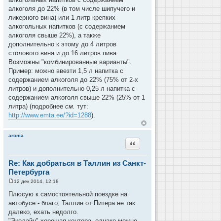
алкоголя до 22% (в том числе шипучего и
ликерного вина) или 1 литр крепких
алкогольных напитков (с содержанием
алкоголя свыше 22%), а также
дополнительно к этому до 4 литров
столового вина и до 16 литров пива.
Возможны "комбинированные варианты".
Пример: можно ввезти 1,5 л напитка с
содержанием алкоголя до 22% (75% от 2-х
литров) и дополнительно 0,25 л напитка с
содержанием алкоголя свыше 22% (25% от 1
литра) (подробнее
см.
тут:
http://www.emta.ee/?id=1288
).
aronia
Цитата
Re: Как добраться в Таллин из Санкт-
Петербурга
12 дек 2014, 12:18
С
о
Плюсую к самостоятельной поездке на
о
автобусе - благо, Таллин от Питера не так
б
щ
далеко, ехать недолго.
е
"Эколайн" хорошая контора, однако можно