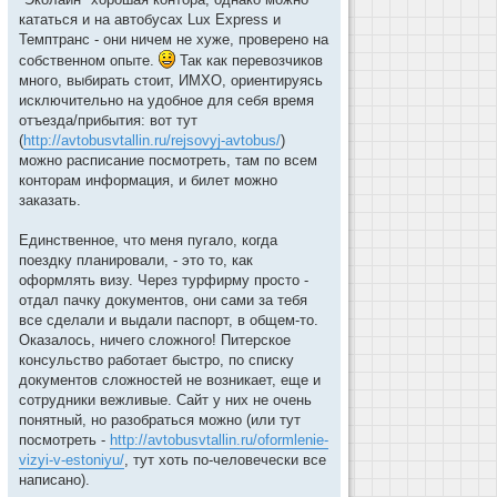
н
и
кататься и на автобусах Lux Express и
е
Темптранс - они ничем не хуже, проверено на
собственном опыте.
Так как перевозчиков
много, выбирать стоит, ИМХО, ориентируясь
исключительно на удобное для себя время
отъезда/прибытия: вот тут
(
http://avtobusvtallin.ru/rejsovyj-avtobus/
)
можно расписание посмотреть, там по всем
конторам информация, и билет можно
заказать.
Единственное, что меня пугало, когда
поездку планировали, - это то, как
оформлять визу. Через турфирму просто -
отдал пачку документов, они сами за тебя
все сделали и выдали паспорт, в общем-то.
Оказалось, ничего сложного! Питерское
консульство работает быстро, по списку
документов сложностей не возникает, еще и
сотрудники вежливые. Сайт у них не очень
понятный, но разобраться можно (или тут
посмотреть -
http://avtobusvtallin.ru/oformlenie-
vizyi-v-estoniyu/
, тут хоть по-человечески все
написано).