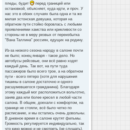
пледы, будит
перед границей или
остановкой, объясняет, куда идти, и проч. У
нас это в обоих случаях была одна и та же
милая эстонская девушка, которая на
обратном пути стойко боровлась с любыми
проявлениями хамства или крикливости со
стороны не в меру резвых от переизбытка
"Вана Таллина" россиян, едущих на родину.
Из-за низкого сезона народу в салоне почти
не было; конец января - такое дело. Но
автобусы рейсовые, они всё равно ходят
каждый день. Так вот, на пути туда
пассажиров было всего трое, а на обратном
пути - всего пятеро (хотя для нарушения
тишины в салоне достаточно и одного
расшумевшегося гражданина). Благодаря
этому каждый мог расположиться вольготно,
заняв два или более кресел в любой части
салона. В общем, доехали с комфортом, на
границе не стояли, всё было четко по
расписанию, и мы остались очень довольны.
В дневное время в салоне крутят фильмы.
Громкость регулируется индивидуально, так
что кино можно и не смотреть (не слушать),