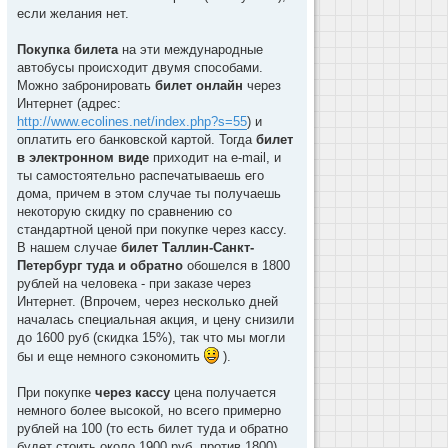
если желания нет.
Покупка билета
на эти международные
автобусы происходит двумя способами.
Можно забронировать
билет онлайн
через
Интернет (адрес:
http://www.ecolines.net/index.php?s=55
) и
оплатить его банковской картой. Тогда
билет
в электронном виде
приходит на e-mail, и
ты самостоятельно распечатываешь его
дома, причем в этом случае ты получаешь
некоторую скидку по сравнению со
стандартной ценой при покупке через кассу.
В нашем случае
билет Таллин-Санкт-
Петербург туда и обратно
обошелся в 1800
рублей на человека - при заказе через
Интернет. (Впрочем, через несколько дней
началась специальная акция, и цену снизили
до 1600 руб (скидка 15%), так что мы могли
бы и еще немного сэкономить
).
При покупке
через кассу
цена получается
немного более высокой, но всего примерно
рублей на 100 (то есть билет туда и обратно
будет стоить около 1900 руб. против 1800).