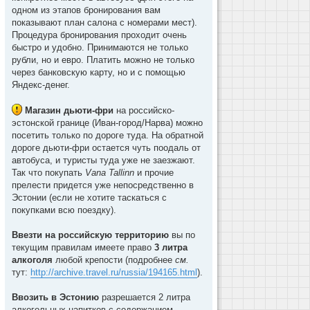
одном из этапов бронирования вам
показывают план салона с номерами мест).
Процедура бронирования проходит очень
быстро и удобно. Принимаются не только
рубли, но и евро. Платить можно не только
через банковскую карту, но и с помощью
Яндекс-денег.
Магазин дьюти-фри
на российско-
эстонской границе (Иван-город/Нарва) можно
посетить только по дороге туда. На обратной
дороге дьюти-фри остается чуть поодаль от
автобуса, и туристы туда уже не заезжают.
Так что покупать
Vana Tallinn
и прочие
прелести придется уже непосредственно в
Эстонии (если не хотите таскаться с
покупками всю поездку).
Ввезти на российскую территорию
вы по
текущим правилам имеете право
3 литра
алкоголя
любой крепости (подробнее
см.
тут:
http://archive.travel.ru/russia/194165.html
).
Ввозить в Эстонию
разрешается 2 литра
алкогольных напитков с содержанием