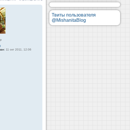
Твиты пользователя
@MishanitaBlog
ор
0
ван:
11 окт 2011, 12:06