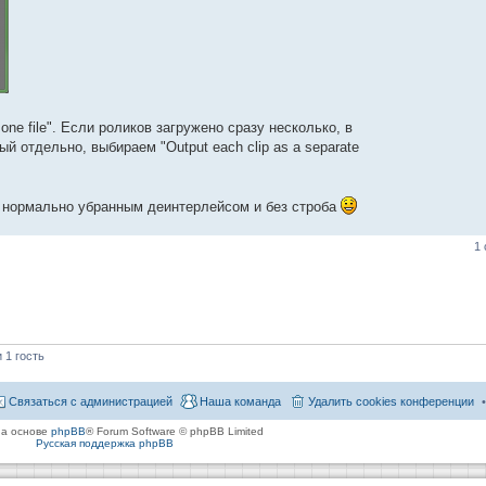
o one file". Если роликов загружено сразу несколько, в
 отдельно, выбираем "Output each clip as a separate
с нормально убранным деинтерлейсом и без строба
1
 1 гость
Связаться с администрацией
Наша команда
Удалить cookies конференции
на основе
phpBB
® Forum Software © phpBB Limited
Русская поддержка phpBB