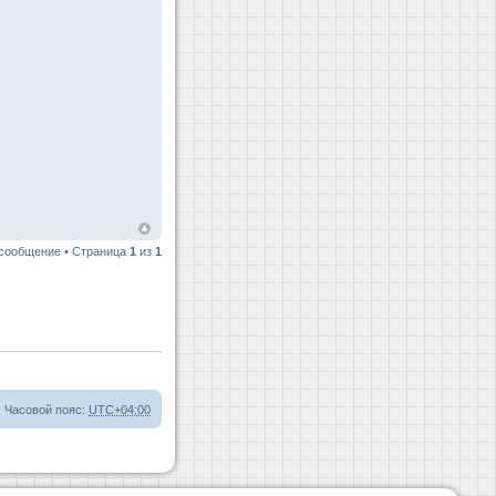
 сообщение • Страница
1
из
1
Часовой пояс:
UTC+04:00