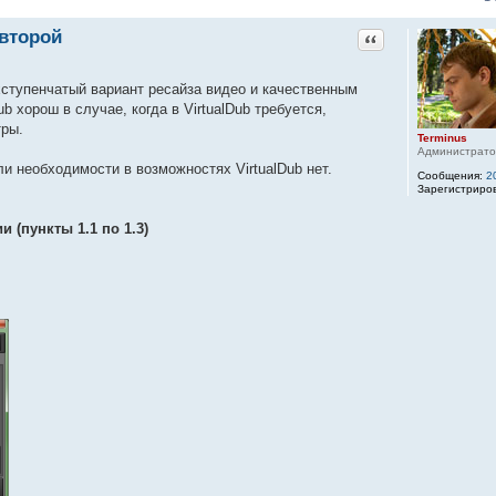
 второй
Цитата
хступенчатый вариант ресайза видео и качественным
 хорош в случае, когда в VirtualDub требуется,
тры.
Terminus
Администрат
и необходимости в возможностях VirtualDub нет.
Сообщения:
2
Зарегистриро
(пункты 1.1 по 1.3)