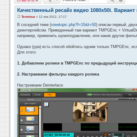
Качественный ресайз видео 1080x50i. Вариант
Terminus
»
12 янв 2012, 17:17
С
о
В соседней теме (
viewtopic.php?f=15&t=50
) описан первый, дву
о
деинтерлейсом. Приведенный там вариант TMPGEnc + VirtualDub
б
щ
например, применить шумоподавление, или какие другие филь
е
н
и
Однако (ура) есть способ обойтись одним только TMPGEnc, есл
е
Для этого:
1. Добавляем ролики в TMPGEnc по предыдущей инструкции 
2. Настраиваем фильтры каждого ролика
Настроиваем Deinterlace: