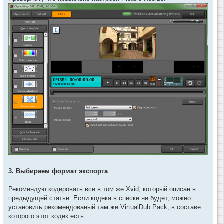
3. Выбираем формат экспорта
Рекомендую кодировать все в том же Xvid, который описан в
предыдущей статье. Если кодека в списке не будет, можно
установить рекомендованый там же VirtualDub Pack, в составе
которого этот кодек есть.