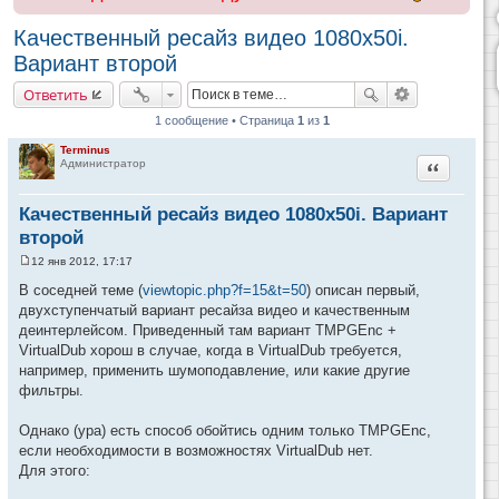
Качественный ресайз видео 1080x50i.
Вариант второй
Ответить
1 сообщение • Страница
1
из
1
Terminus
Цитата
Администратор
Качественный ресайз видео 1080x50i. Вариант
второй
12 янв 2012, 17:17
С
о
В соседней теме (
viewtopic.php?f=15&t=50
) описан первый,
о
двухступенчатый вариант ресайза видео и качественным
б
щ
деинтерлейсом. Приведенный там вариант TMPGEnc +
е
VirtualDub хорош в случае, когда в VirtualDub требуется,
н
и
например, применить шумоподавление, или какие другие
е
фильтры.
Однако (ура) есть способ обойтись одним только TMPGEnc,
если необходимости в возможностях VirtualDub нет.
Для этого: