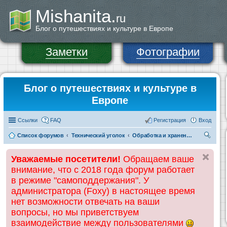
Mishanita.
ru
Блог о путешествиях и культуре в Европе
Заметки
Фотографии
Блог о путешествиях и культуре в
Европе
Ссылки
FAQ
Регистрация
Вход
Список форумов
Технический уголок
Обработка и хранение фото и видеоматериалов
ои
Уважаемые посетители!
Обращаем ваше
ск
внимание, что с 2018 года форум работает
в режиме "самоподдержания". У
администратора (Foxy) в настоящее время
нет возможности отвечать на ваши
вопросы, но мы приветствуем
взаимодействие между пользователями