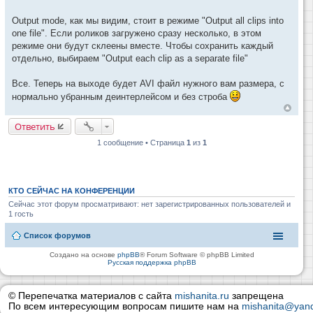
Output mode, как мы видим, стоит в режиме "Output all clips into
one file". Если роликов загружено сразу несколько, в этом
режиме они будут склеены вместе. Чтобы сохранить каждый
отдельно, выбираем "Output each clip as a separate file"
Все. Теперь на выходе будет AVI файл нужного вам размера, с
нормально убранным деинтерлейсом и без строба
Ответить
1 сообщение • Страница
1
из
1
КТО СЕЙЧАС НА КОНФЕРЕНЦИИ
Сейчас этот форум просматривают: нет зарегистрированных пользователей и
1 гость
Список форумов
Создано на основе
phpBB
® Forum Software © phpBB Limited
Русская поддержка phpBB
© Перепечатка материалов с сайта
mishanita.ru
запрещена
По всем интересующим вопросам пишите нам на
mishanita@yand