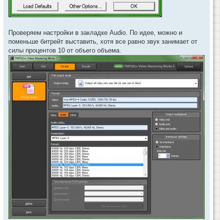
Проверяем настройки в закладке Audio. По идее, можно и
поменьше битрейт выставить, хотя все равно звук занимает от
силы процентов 10 от объего объема.