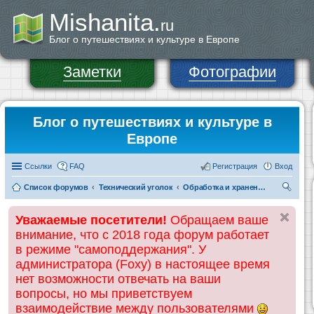
Mishanita.
ru
Блог о путешествиях и культуре в Европе
Заметки
Фотографии
Блог о путешествиях и культуре в
Европе
Ссылки
FAQ
Регистрация
Вход
Список форумов
Технический уголок
Обработка и хранение фото и видеоматериалов
ои
Уважаемые посетители!
Обращаем ваше
ск
внимание, что с 2018 года форум работает
в режиме "самоподдержания". У
администратора (Foxy) в настоящее время
нет возможности отвечать на ваши
вопросы, но мы приветствуем
взаимодействие между пользователями