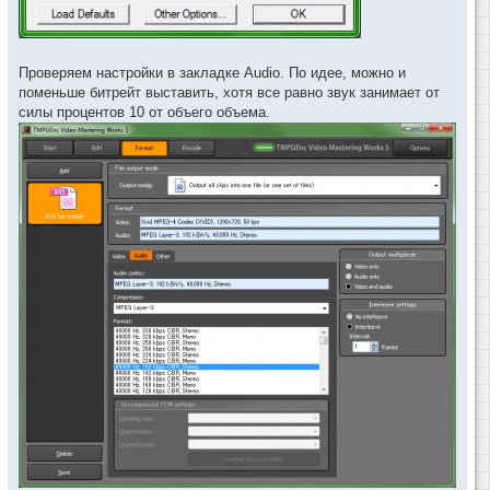
Проверяем настройки в закладке Audio. По идее, можно и
поменьше битрейт выставить, хотя все равно звук занимает от
силы процентов 10 от объего объема.