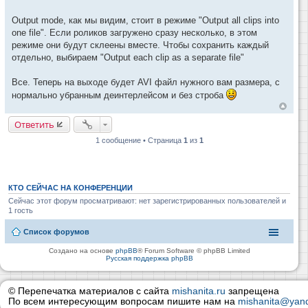
Output mode, как мы видим, стоит в режиме "Output all clips into
one file". Если роликов загружено сразу несколько, в этом
режиме они будут склеены вместе. Чтобы сохранить каждый
отдельно, выбираем "Output each clip as a separate file"
Все. Теперь на выходе будет AVI файл нужного вам размера, с
нормально убранным деинтерлейсом и без строба
Ответить
1 сообщение • Страница
1
из
1
КТО СЕЙЧАС НА КОНФЕРЕНЦИИ
Сейчас этот форум просматривают: нет зарегистрированных пользователей и
1 гость
Список форумов
Создано на основе
phpBB
® Forum Software © phpBB Limited
Русская поддержка phpBB
© Перепечатка материалов с сайта
mishanita.ru
запрещена
По всем интересующим вопросам пишите нам на
mishanita@yand