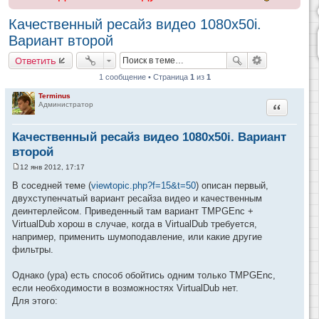
Качественный ресайз видео 1080x50i.
Вариант второй
Ответить
1 сообщение • Страница
1
из
1
Terminus
Цитата
Администратор
Качественный ресайз видео 1080x50i. Вариант
второй
12 янв 2012, 17:17
С
о
В соседней теме (
viewtopic.php?f=15&t=50
) описан первый,
о
двухступенчатый вариант ресайза видео и качественным
б
щ
деинтерлейсом. Приведенный там вариант TMPGEnc +
е
VirtualDub хорош в случае, когда в VirtualDub требуется,
н
и
например, применить шумоподавление, или какие другие
е
фильтры.
Однако (ура) есть способ обойтись одним только TMPGEnc,
если необходимости в возможностях VirtualDub нет.
Для этого: