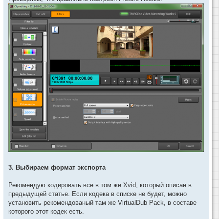
3. Выбираем формат экспорта
Рекомендую кодировать все в том же Xvid, который описан в
предыдущей статье. Если кодека в списке не будет, можно
установить рекомендованый там же VirtualDub Pack, в составе
которого этот кодек есть.