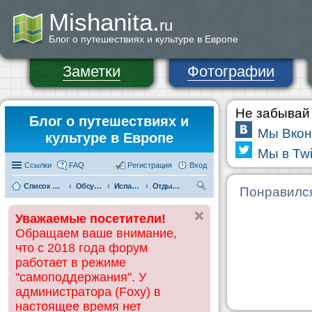
Mishanita.
ru
Блог о путешествиях и культуре в Европе
Заметки
Фотографии
Не забывай 
Блог о путешествиях и
Мы Вкон
культуре в Европе
Мы в Twi
Ссылки
FAQ
Регистрация
Вход
Список форумов
Обсуждения и информация по странам
Испания
Отдых на Коста-Дорада (Салоу, Камбрильс, Ла-Пинеда)
П
Понравилс
ои
Уважаемые посетители!
ск
Обращаем ваше внимание,
что с 2018 года форум
работает в режиме
"самоподдержания". У
администратора (Foxy) в
настоящее время нет