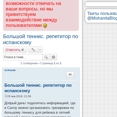
возможности отвечать на
ваши вопросы, но мы
Твиты пользов
приветствуем
@MishanitaBlo
взаимодействие между
пользователями
Большой теннис. репетитор по
испанскому
Ответить
1 сообщение • Страница
1
из
1
irchonok
Цитата
Большой теннис. репетитор по
испанскому
29 янв 2018, 21:58
С
о
Добрый день! поделитесь информацией, где
о
в Салоу можно организовать тренировки по
б
щ
большому теннису для ребенка в летний
е