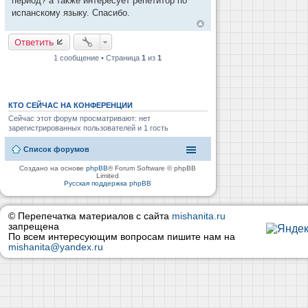
период? а также интересует репетитор по
н
и
испанскому языку. Спасибо.
е
Ответить
1 сообщение • Страница
1
из
1
КТО СЕЙЧАС НА КОНФЕРЕНЦИИ
Сейчас этот форум просматривают: нет
зарегистрированных пользователей и 1 гость
Список форумов
Создано на основе
phpBB
® Forum Software © phpBB
Limited
Русская поддержка phpBB
© Перепечатка материалов с сайта
mishanita.ru
запрещена
По всем интересующим вопросам пишите нам на
mishanita@yandex.ru