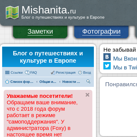
Mishanita.
ru
Блог о путешествиях и культуре в Европе
Заметки
Фотографии
Не забывай 
Блог о путешествиях и
Мы Вкон
культуре в Европе
Мы в Twi
Ссылки
FAQ
Регистрация
Вход
Список форумов
Общая информация
Новости сайта
П
Понравилс
ои
Уважаемые посетители!
ск
Обращаем ваше внимание,
что с 2018 года форум
работает в режиме
"самоподдержания". У
администратора (Foxy) в
настоящее время нет