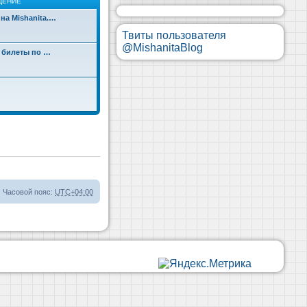
ЩЕНИЕ
на Mishanita.…
Твиты пользователя
@MishanitaBlog
д билеты по …
Часовой пояс:
UTC+04:00