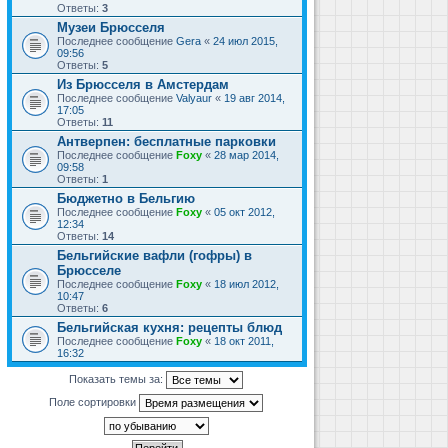
Ответы:
3
Музеи Брюсселя
Последнее сообщение
Gera
«
24 июл 2015,
09:56
Ответы:
5
Из Брюсселя в Амстердам
Последнее сообщение
Valyaur
«
19 авг 2014,
17:05
Ответы:
11
Антверпен: бесплатные парковки
Последнее сообщение
Foxy
«
28 мар 2014,
09:58
Ответы:
1
Бюджетно в Бельгию
Последнее сообщение
Foxy
«
05 окт 2012,
12:34
Ответы:
14
Бельгийские вафли (гофры) в
Брюсселе
Последнее сообщение
Foxy
«
18 июл 2012,
10:47
Ответы:
6
Бельгийская кухня: рецепты блюд
Последнее сообщение
Foxy
«
18 окт 2011,
16:32
Показать темы за:
Поле сортировки