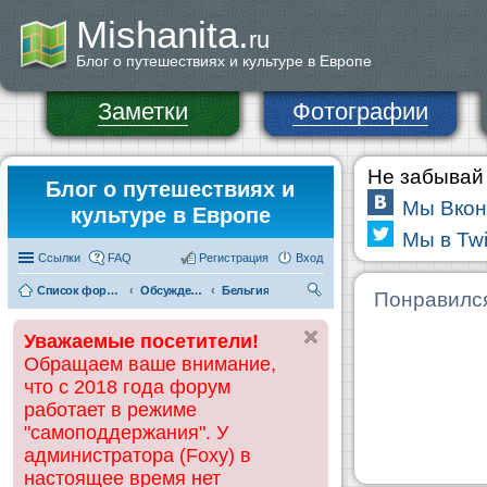
Mishanita.
ru
Блог о путешествиях и культуре в Европе
Заметки
Фотографии
Не забывай 
Блог о путешествиях и
Мы Вкон
культуре в Европе
Мы в Twi
Ссылки
FAQ
Регистрация
Вход
Список форумов
Обсуждения и информация по странам
Бельгия
П
Понравилс
ои
Уважаемые посетители!
ск
Обращаем ваше внимание,
что с 2018 года форум
работает в режиме
"самоподдержания". У
администратора (Foxy) в
настоящее время нет