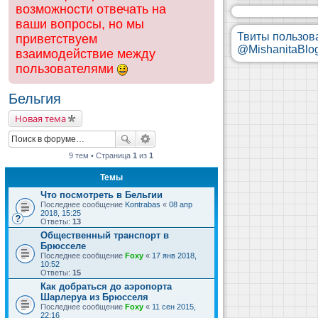
возможности отвечать на
ваши вопросы, но мы
Твиты пользов
приветствуем
@MishanitaBlo
взаимодействие между
пользователями
Бельгия
Новая тема
9 тем • Страница
1
из
1
Темы
Что посмотреть в Бельгии
Последнее сообщение
Kontrabas
«
08 апр
2018, 15:25
Ответы:
13
Общественный транспорт в
Брюсселе
Последнее сообщение
Foxy
«
17 янв 2018,
10:52
Ответы:
15
Как добраться до аэропорта
Шарлеруа из Брюсселя
Последнее сообщение
Foxy
«
11 сен 2015,
22:16