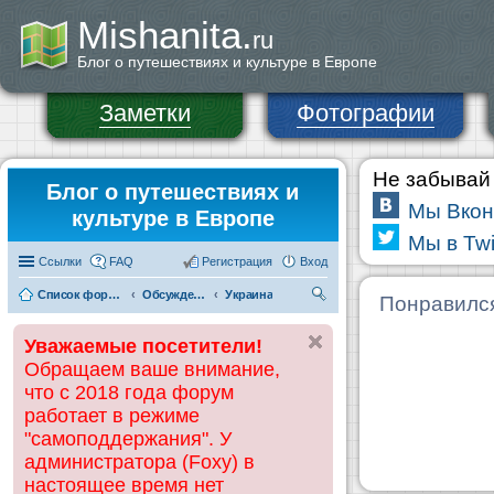
Mishanita.
ru
Блог о путешествиях и культуре в Европе
Заметки
Фотографии
Не забывай 
Блог о путешествиях и
Мы Вкон
культуре в Европе
Мы в Twi
Ссылки
FAQ
Регистрация
Вход
Список форумов
Обсуждения и информация по странам
Украина
П
Понравилс
ои
Уважаемые посетители!
ск
Обращаем ваше внимание,
что с 2018 года форум
работает в режиме
"самоподдержания". У
администратора (Foxy) в
настоящее время нет