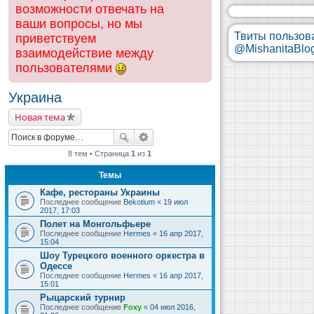
возможности отвечать на
ваши вопросы, но мы
Твиты пользов
приветствуем
@MishanitaBlo
взаимодействие между
пользователями
Украина
Новая тема
8 тем • Страница
1
из
1
Темы
Кафе, рестораны Украины
Последнее сообщение
Bekotium
«
19 июл
2017, 17:03
Полет на Монгольфьере
Последнее сообщение
Hermes
«
16 апр 2017,
15:04
Шоу Турецкого военного оркестра в
Одессе
Последнее сообщение
Hermes
«
16 апр 2017,
15:01
Рыцарский турнир
Последнее сообщение
Foxy
«
04 июл 2016,