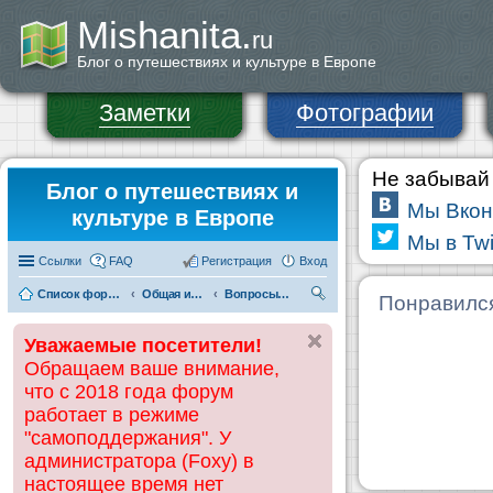
Mishanita.
ru
Блог о путешествиях и культуре в Европе
Заметки
Фотографии
Не забывай 
Блог о путешествиях и
Мы Вкон
культуре в Европе
Мы в Twi
Ссылки
FAQ
Регистрация
Вход
Список форумов
Общая информация
Вопросы по бронированию билетов
П
Понравилс
ои
Уважаемые посетители!
ск
Обращаем ваше внимание,
что с 2018 года форум
работает в режиме
"самоподдержания". У
администратора (Foxy) в
настоящее время нет