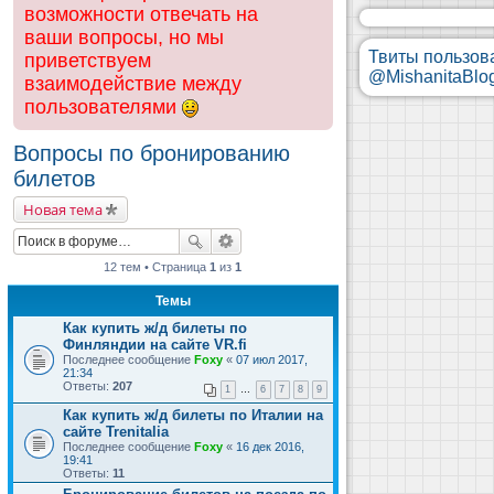
возможности отвечать на
ваши вопросы, но мы
Твиты пользов
приветствуем
@MishanitaBlo
взаимодействие между
пользователями
Вопросы по бронированию
билетов
Новая тема
12 тем • Страница
1
из
1
Темы
Как купить ж/д билеты по
Финляндии на сайте VR.fi
Последнее сообщение
Foxy
«
07 июл 2017,
21:34
Ответы:
207
1
…
6
7
8
9
Как купить ж/д билеты по Италии на
сайте Trenitalia
Последнее сообщение
Foxy
«
16 дек 2016,
19:41
Ответы:
11