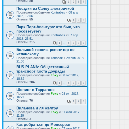
Ответы:
80
1
2
3
4
Поездки из Салоу электричкой
Последнее сообщение
Kontrabas
«
08 апр
2018, 12:56
Ответы:
55
1
2
3
Парк Порт-Авентура: кто был, что
посоветуете?
Последнее сообщение
Kontrabas
«
07 апр
2018, 23:51
Ответы:
215
1
…
6
7
8
9
Большой теннис. репетитор по
испанскому
Последнее сообщение
irchonok
«
29 янв 2018,
21:58
BUS PLANA: Общественный
транспорт Коста Доурады
Последнее сообщение
Foxy
«
08 окт 2017,
18:32
Ответы:
204
1
…
6
7
8
9
Шопинг в Таррагоне
Последнее сообщение
Foxy
«
08 окт 2017,
16:27
Ответы:
70
1
2
3
Виланова и ля желтру
Последнее сообщение
Foxy
«
31 июл 2017,
11:29
Ответы:
3
Как добраться до Монсеррат
Последнее сообщение
Foxy
«
07 июл 2017,