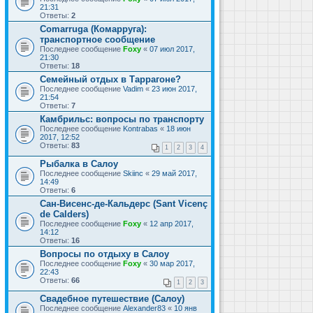
21:31
Ответы:
2
Comarruga (Комарруга):
транспортное сообщение
Последнее сообщение
Foxy
«
07 июл 2017,
21:30
Ответы:
18
Семейный отдых в Таррагоне?
Последнее сообщение
Vadim
«
23 июн 2017,
21:54
Ответы:
7
Камбрильс: вопросы по транспорту
Последнее сообщение
Kontrabas
«
18 июн
2017, 12:52
Ответы:
83
1
2
3
4
Рыбалка в Салоу
Последнее сообщение
Skiinc
«
29 май 2017,
14:49
Ответы:
6
Сан-Висенс-де-Кальдерс (Sant Vicenç
de Calders)
Последнее сообщение
Foxy
«
12 апр 2017,
14:12
Ответы:
16
Вопросы по отдыху в Салоу
Последнее сообщение
Foxy
«
30 мар 2017,
22:43
Ответы:
66
1
2
3
Свадебное путешествие (Салоу)
Последнее сообщение
Alexander83
«
10 янв