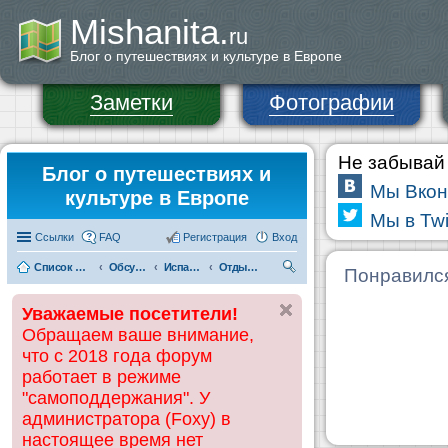
Mishanita.
ru
Блог о путешествиях и культуре в Европе
Заметки
Фотографии
Не забывай 
Блог о путешествиях и
Мы Вкон
культуре в Европе
Мы в Twi
Ссылки
FAQ
Регистрация
Вход
Список форумов
Обсуждения и информация по странам
Испания
Отдых на Коста-Дорада (Салоу, Камбрильс, Ла-Пинеда)
П
Понравилс
ои
Уважаемые посетители!
ск
Обращаем ваше внимание,
что с 2018 года форум
работает в режиме
"самоподдержания". У
администратора (Foxy) в
настоящее время нет