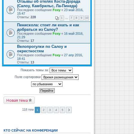
Отзывы об отелях Коста-Дорада
(Салоу, Камбрильс, Ла-Пинеда)
Последнее сообщение
Foxy
«
23 май 2016,
15:47
Ответы:
228
1
…
7
8
9
10
Пенискола: стоит ли ехать и как
добраться из Салоу?
Последнее сообщение
Foxy
«
16 май 2016,
21:29
Ответы:
17
Велопрогулки по Салоу и
окрестностям
Последнее сообщение
Foxy
«
27 апр 2016,
18:41
Ответы:
13
Показать темы за:
Поле сортировки
Новая тема
118 тем
1
2
3
4
5
КТО СЕЙЧАС НА КОНФЕРЕНЦИИ