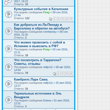
2017, 19:22
Ответы:
16
Культурные события в Каталонии
Последнее сообщение
Foxy
«
09 сен 2016,
17:44
Ответы:
122
1
2
3
4
5
Как добраться из Ла-Пинеду в
Барселону и обратно на автобусе?
Последнее сообщение
rom4ansky
«
08 сен
2016, 22:32
Ответы:
2
Что можно провозить с собой в
Испанию и вывозить в РФ?
Последнее сообщение
Foxy
«
03 сен 2016,
22:11
Ответы:
18
Что посмотреть в Таррагоне?
Советы, отзывы
Последнее сообщение
nellyn11
«
08 авг 2016,
14:50
Ответы:
78
1
2
3
4
Камбрилс.Парк Сама.
Последнее сообщение
nellyn11
«
25 июл 2016,
13:27
Ответы:
16
Термальные источники в Эль
Вендреле
Последнее сообщение
Елена
«
01 июл 2016,
12:01
Ответы:
3