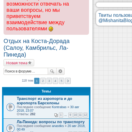
возможности отвечать на
ваши вопросы, но мы
Твиты пользов
приветствуем
@MishanitaBlo
взаимодействие между
пользователями
Отдых на Коста-Дорада
(Салоу, Камбрильс, Ла-
Пинеда)
Новая тема
118 тем
1
2
3
4
5
Темы
Транспорт из аэропорта и до
аэропорта Барселоны
Последнее сообщение
Kontrabas
«
30 авг
2018, 23:07
Ответы:
282
1
…
9
10
11
12
Ла-Пинеда: вопросы по транспорту
Последнее сообщение
anastiks
«
20 авг 2018,
00:49