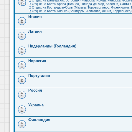
Отдых на Балеарских островах (Майорка, Ибица, Менорка, Форме
Отдых на Коста-Брава (Бланес, Пинеда-де-Мар, Калелья, Санта-С
Отдых на Коста-дель-Соль (Малага, Торремолинос, Фуэнхирола, М
Отдых на Коста-Бланка (Бенидорм, Аликанте, Дения, Торревьеха)
Италия
Латвия
Нидерланды (Голландия)
Норвегия
Португалия
Россия
Украина
Финляндия