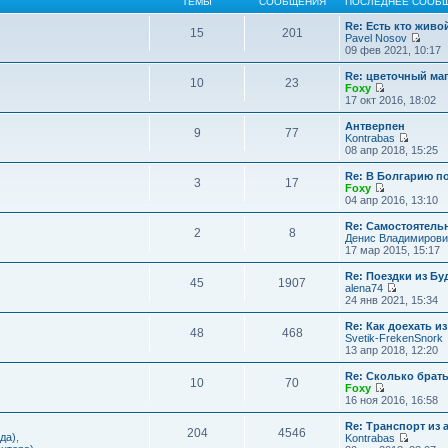
ТЕМЫ
СООБЩЕНИЯ
ПОСЛЕДНЕЕ СООБ
Re: Есть кто жив
15
201
Pavel Nosov
П
09 фев 2021, 10:17
е
р
Re: цветочный ма
10
23
е
Foxy
й
П
17 окт 2016, 18:02
т
е
и
р
Антверпен
9
77
к
е
Kontrabas
п
й
П
08 апр 2018, 15:25
о
т
е
с
и
р
Re: В Болгарию п
л
3
17
к
е
Foxy
е
п
й
П
04 апр 2016, 13:10
д
о
т
е
н
с
и
р
Re: Самостоятель
е
л
2
8
к
е
Денис Владимирови
м
е
п
й
17 мар 2015, 15:17
у
д
о
т
с
н
с
и
Re: Поездки из Бу
о
е
л
45
1907
к
alena74
о
м
е
п
П
24 янв 2021, 15:34
б
у
д
о
е
щ
с
н
с
р
е
Re: Как доехать 
о
е
л
48
468
е
н
Svetik-FrekenSnork
о
м
е
й
и
13 апр 2018, 12:20
б
у
д
т
ю
щ
с
н
и
е
Re: Сколько брат
о
е
10
70
к
н
Foxy
о
м
п
и
П
16 ноя 2016, 16:58
б
у
о
ю
е
щ
с
с
р
е
Re: Транспорт из 
о
л
204
4546
е
н
да)
,
Kontrabas
о
е
й
и
П