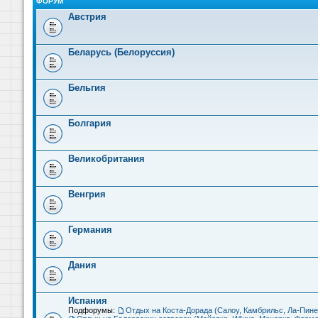
ФОРУМ
Австрия
Беларусь (Белоруссия)
Бельгия
Болгария
Великобритания
Венгрия
Германия
Дания
Испания
Подфорумы:
Отдых на Коста-Дорада (Салоу, Камбрильс, Ла-Пине