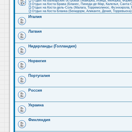
Отдых на Балеарских островах (Майорка, Ибица, Менорка, Форме
Отдых на Коста-Брава (Бланес, Пинеда-де-Мар, Калелья, Санта-С
Отдых на Коста-дель-Соль (Малага, Торремолинос, Фуэнхирола, М
Отдых на Коста-Бланка (Бенидорм, Аликанте, Дения, Торревьеха)
Италия
Латвия
Нидерланды (Голландия)
Норвегия
Португалия
Россия
Украина
Финляндия