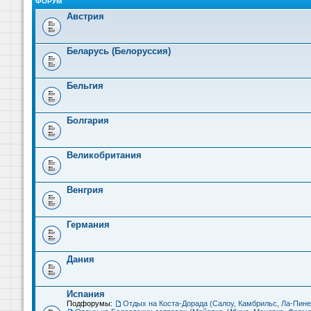
ФОРУМ
Австрия
Беларусь (Белоруссия)
Бельгия
Болгария
Великобритания
Венгрия
Германия
Дания
Испания
Подфорумы:
Отдых на Коста-Дорада (Салоу, Камбрильс, Ла-Пине