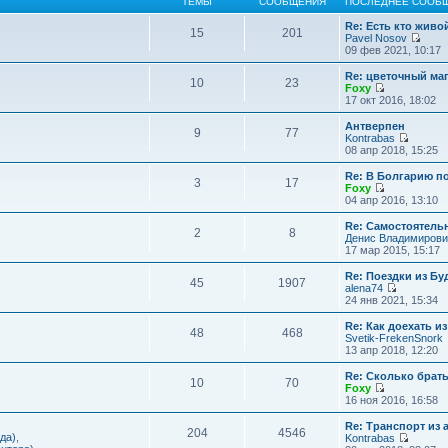
ТЕМЫ
СООБЩЕНИЯ
ПОСЛЕДНЕЕ СООБ
Re: Есть кто жив
15
201
Pavel Nosov
П
09 фев 2021, 10:17
е
р
Re: цветочный ма
10
23
е
Foxy
й
П
17 окт 2016, 18:02
т
е
и
р
Антверпен
9
77
к
е
Kontrabas
п
й
П
08 апр 2018, 15:25
о
т
е
с
и
р
Re: В Болгарию п
л
3
17
к
е
Foxy
е
п
й
П
04 апр 2016, 13:10
д
о
т
е
н
с
и
р
Re: Самостоятель
е
л
2
8
к
е
Денис Владимирови
м
е
п
й
17 мар 2015, 15:17
у
д
о
т
с
н
с
и
Re: Поездки из Бу
о
е
л
45
1907
к
alena74
о
м
е
п
П
24 янв 2021, 15:34
б
у
д
о
е
щ
с
н
с
р
е
Re: Как доехать 
о
е
л
48
468
е
н
Svetik-FrekenSnork
о
м
е
й
и
13 апр 2018, 12:20
б
у
д
т
ю
щ
с
н
и
е
Re: Сколько брат
о
е
10
70
к
н
Foxy
о
м
п
и
П
16 ноя 2016, 16:58
б
у
о
ю
е
щ
с
с
р
е
Re: Транспорт из 
о
л
204
4546
е
н
да)
,
Kontrabas
о
е
й
и
П