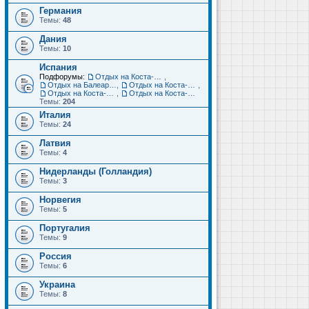
Германия
Темы:
48
Дания
Темы:
10
Испания
Подфорумы:
Отдых на Коста-Дорада (Салоу, Камбрильс, Ла-Пинеда)
,
Отдых на Балеарских островах (Майорка, Ибица, Менорка, Форментера)
,
Отдых на Коста-Брава (Бланес, Пинеда-де-Мар, Калелья, Санта-Сусанна, Льорет-де-Мар...)
,
Отдых на Коста-дель-Соль (Малага, Торремолинос, Фуэнхирола, Марбелья...)
,
Отдых на Коста-Бланка (Бенидорм, Аликанте, Дения, Торревьеха)
Темы:
204
Италия
Темы:
24
Латвия
Темы:
4
Нидерланды (Голландия)
Темы:
3
Норвегия
Темы:
5
Португалия
Темы:
9
Россия
Темы:
6
Украина
Темы:
8