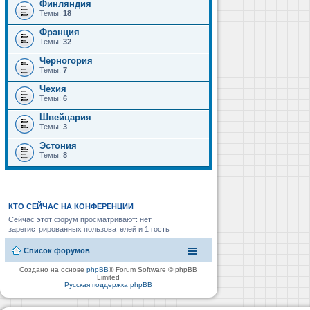
Финляндия
Темы:
18
Франция
Темы:
32
Черногория
Темы:
7
Чехия
Темы:
6
Швейцария
Темы:
3
Эстония
Темы:
8
КТО СЕЙЧАС НА КОНФЕРЕНЦИИ
Сейчас этот форум просматривают: нет
зарегистрированных пользователей и 1 гость
Список форумов
Создано на основе
phpBB
® Forum Software © phpBB
Limited
Русская поддержка phpBB