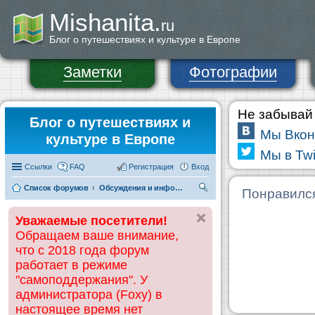
Mishanita.
ru
Блог о путешествиях и культуре в Европе
Заметки
Фотографии
Не забывай 
Блог о путешествиях и
Мы Вкон
культуре в Европе
Мы в Twi
Ссылки
FAQ
Регистрация
Вход
Список форумов
Обсуждения и информация по странам
П
Понравилс
ои
Уважаемые посетители!
ск
Обращаем ваше внимание,
что с 2018 года форум
работает в режиме
"самоподдержания". У
администратора (Foxy) в
настоящее время нет