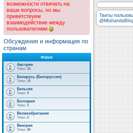
возможности отвечать на
ваши вопросы, но мы
Твиты пользов
приветствуем
@MishanitaBlo
взаимодействие между
пользователями
Обсуждения и информация по
странам
Форум
Австрия
Темы:
15
Беларусь (Белоруссия)
Темы:
10
Бельгия
Темы:
9
Болгария
Темы:
3
Великобритания
Темы:
2
Венгрия
Темы:
45