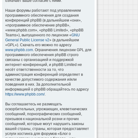
означает ваше согласие с ними.
Наши форумы работают под управлением
программного обеспечения для создания
конференций phpBB (в дальнейшем «они»,
«программное обеспечение phpBB»,
«www.phpbb.com», «phpBB Limited», «phpBB
Teams»), выпущенного по лицензии «
GNU
General Public License v2
» (в дальнейшем
«GPL»). Скачать его можно по адресу
www.phpbb.com
. Ограничения лицензии GPL для
программного обеспечения phpBB строго
связаны с организацией и поддержкой
интернет-конференций, и phpBB Limited не
несёт ответственности за то, что
администрация конференций определяет в
качестве допустимого содержания и/или
поведения в них. За дополнительной
информацией о phpBB обращайтесь по адресу
https://www.phpbb.com/
.
Вы соглашаетесь не размещать
оскорбительных, угрожающих, клеветнических
сообщений, порнографических сообщений,
призывов к национальной розни и прочих
сообщений, которые могут нарушить законы
вашей страны, страны, которая предоставляет
услуги хостинга для форумов «Блог о