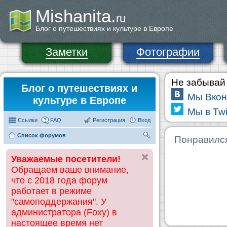
Mishanita.
ru
Блог о путешествиях и культуре в Европе
Заметки
Фотографии
Не забывай 
Блог о путешествиях и
Мы Вкон
культуре в Европе
Мы в Twi
Ссылки
FAQ
Регистрация
Вход
Список форумов
П
Понравилс
ои
Уважаемые посетители!
ск
Обращаем ваше внимание,
что с 2018 года форум
работает в режиме
"самоподдержания". У
администратора (Foxy) в
настоящее время нет