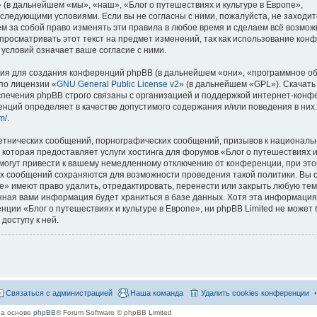
 (в дальнейшем «мы», «наш», «Блог о путешествиях и культуре в Европе»,
со следующими условиями. Если вы не согласны с ними, пожалуйста, не заходит
м за собой право изменять эти правила в любое время и сделаем всё возмож
просматривать этот текст на предмет изменений, так как использование кон
условий означает ваше согласие с ними.
я для создания конференций phpBB (в дальнейшем «они», «программное о
по лицензии «
GNU General Public License v2
» (в дальнейшем «GPL»). Скачать
спечения phpBB строго связаны с организацией и поддержкой интернет-конф
ренций определяет в качестве допустимого содержания и/или поведения в них
m/
.
етнических сообщений, порнографических сообщений, призывов к национальн
которая предоставляет услуги хостинга для форумов «Блог о путешествиях и
огут привести к вашему немедленному отключению от конференции, при это
сех сообщений сохраняются для возможности проведения такой политики. Вы с
е» имеют право удалить, отредактировать, перенести или закрыть любую тем
ённая вами информация будет храниться в базе данных. Хотя эта информация
ии «Блог о путешествиях и культуре в Европе», ни phpBB Limited не может 
доступу к ней.
Связаться с администрацией
Наша команда
Удалить cookies конференции
на основе
phpBB
® Forum Software © phpBB Limited