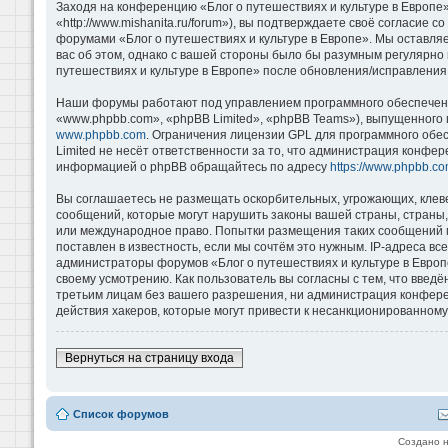
Заходя на конференцию «Блог о путешествиях и культуре в Европе»
«http://www.mishanita.ru/forum»), вы подтверждаете своё согласие 
форумами «Блог о путешествиях и культуре в Европе». Мы оставляе
вас об этом, однако с вашей стороны было бы разумным регулярно 
путешествиях и культуре в Европе» после обновления/исправления 
Наши форумы работают под управлением программного обеспечени
«www.phpbb.com», «phpBB Limited», «phpBB Teams»), выпущенного 
www.phpbb.com
. Ограничения лицензии GPL для программного обе
Limited не несёт ответственности за то, что администрация конфе
информацией о phpBB обращайтесь по адресу
https://www.phpbb.co
Вы соглашаетесь не размещать оскорбительных, угрожающих, клев
сообщений, которые могут нарушить законы вашей страны, страны, 
или международное право. Попытки размещения таких сообщений м
поставлен в известность, если мы сочтём это нужным. IP-адреса в
администраторы форумов «Блог о путешествиях и культуре в Европ
своему усмотрению. Как пользователь вы согласны с тем, что введ
третьим лицам без вашего разрешения, ни администрация конференц
действия хакеров, которые могут привести к несанкционированному 
Вернуться на страницу входа
Список форумов
Создано 