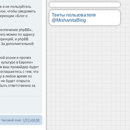
е и не пользуйтесь
ное, чтобы уведомить
Твиты пользователя
ференции «Блог о
@MishanitaBlog
беспечение phpBB»,
 его можно по адресу
еренций, и phpBB
. За дополнительной
ой розни и прочих
 культуре в Европе»
м ваш провайдер будет
оглашаетесь с тем, что
у в любое время по
 не будет открыта
быть ответственна за
Часовой пояс:
UTC+04:00