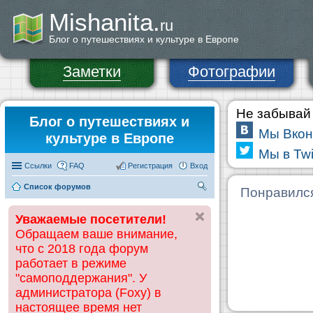
Mishanita.
ru
Блог о путешествиях и культуре в Европе
Заметки
Фотографии
Не забывай 
Блог о путешествиях и
Мы Вкон
культуре в Европе
Мы в Twi
Ссылки
FAQ
Регистрация
Вход
Список форумов
П
Понравилс
ои
Уважаемые посетители!
ск
Обращаем ваше внимание,
что с 2018 года форум
работает в режиме
"самоподдержания". У
администратора (Foxy) в
настоящее время нет