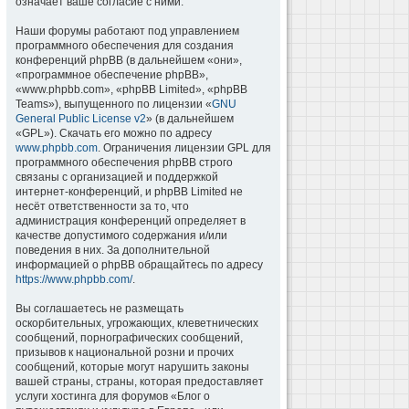
означает ваше согласие с ними.
Наши форумы работают под управлением
программного обеспечения для создания
конференций phpBB (в дальнейшем «они»,
«программное обеспечение phpBB»,
«www.phpbb.com», «phpBB Limited», «phpBB
Teams»), выпущенного по лицензии «
GNU
General Public License v2
» (в дальнейшем
«GPL»). Скачать его можно по адресу
www.phpbb.com
. Ограничения лицензии GPL для
программного обеспечения phpBB строго
связаны с организацией и поддержкой
интернет-конференций, и phpBB Limited не
несёт ответственности за то, что
администрация конференций определяет в
качестве допустимого содержания и/или
поведения в них. За дополнительной
информацией о phpBB обращайтесь по адресу
https://www.phpbb.com/
.
Вы соглашаетесь не размещать
оскорбительных, угрожающих, клеветнических
сообщений, порнографических сообщений,
призывов к национальной розни и прочих
сообщений, которые могут нарушить законы
вашей страны, страны, которая предоставляет
услуги хостинга для форумов «Блог о