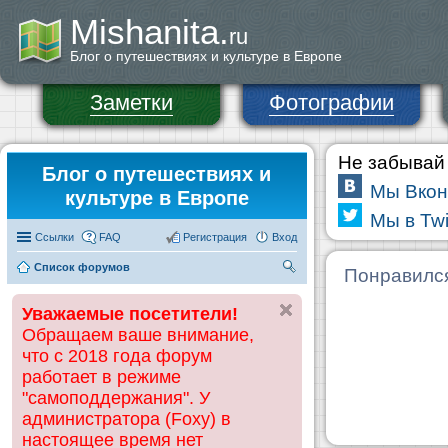
Mishanita.
ru
Блог о путешествиях и культуре в Европе
Заметки
Фотографии
Не забывай 
Блог о путешествиях и
Мы Вкон
культуре в Европе
Мы в Twi
Ссылки
FAQ
Регистрация
Вход
Список форумов
П
Понравилс
ои
Уважаемые посетители!
ск
Обращаем ваше внимание,
что с 2018 года форум
работает в режиме
"самоподдержания". У
администратора (Foxy) в
настоящее время нет