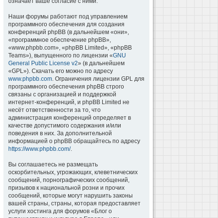
означает ваше согласие с ними.
Наши форумы работают под управлением
программного обеспечения для создания
конференций phpBB (в дальнейшем «они»,
«программное обеспечение phpBB»,
«www.phpbb.com», «phpBB Limited», «phpBB
Teams»), выпущенного по лицензии «
GNU
General Public License v2
» (в дальнейшем
«GPL»). Скачать его можно по адресу
www.phpbb.com
. Ограничения лицензии GPL для
программного обеспечения phpBB строго
связаны с организацией и поддержкой
интернет-конференций, и phpBB Limited не
несёт ответственности за то, что
администрация конференций определяет в
качестве допустимого содержания и/или
поведения в них. За дополнительной
информацией о phpBB обращайтесь по адресу
https://www.phpbb.com/
.
Вы соглашаетесь не размещать
оскорбительных, угрожающих, клеветнических
сообщений, порнографических сообщений,
призывов к национальной розни и прочих
сообщений, которые могут нарушить законы
вашей страны, страны, которая предоставляет
услуги хостинга для форумов «Блог о