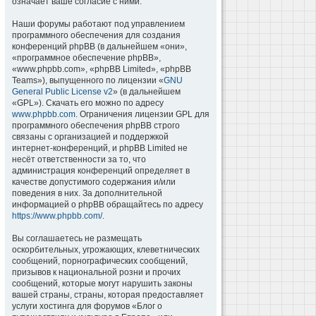
означает ваше согласие с ними.
Наши форумы работают под управлением
программного обеспечения для создания
конференций phpBB (в дальнейшем «они»,
«программное обеспечение phpBB»,
«www.phpbb.com», «phpBB Limited», «phpBB
Teams»), выпущенного по лицензии «
GNU
General Public License v2
» (в дальнейшем
«GPL»). Скачать его можно по адресу
www.phpbb.com
. Ограничения лицензии GPL для
программного обеспечения phpBB строго
связаны с организацией и поддержкой
интернет-конференций, и phpBB Limited не
несёт ответственности за то, что
администрация конференций определяет в
качестве допустимого содержания и/или
поведения в них. За дополнительной
информацией о phpBB обращайтесь по адресу
https://www.phpbb.com/
.
Вы соглашаетесь не размещать
оскорбительных, угрожающих, клеветнических
сообщений, порнографических сообщений,
призывов к национальной розни и прочих
сообщений, которые могут нарушить законы
вашей страны, страны, которая предоставляет
услуги хостинга для форумов «Блог о