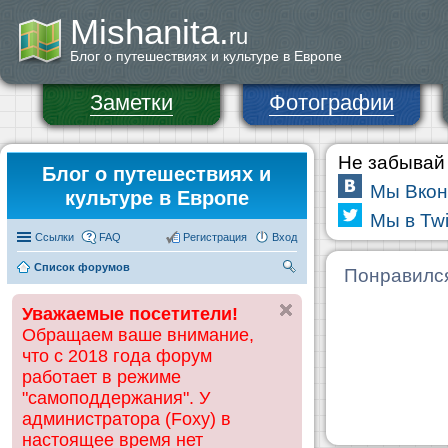
Mishanita.
ru
Блог о путешествиях и культуре в Европе
Заметки
Фотографии
Не забывай 
Блог о путешествиях и
Мы Вкон
культуре в Европе
Мы в Twi
Ссылки
FAQ
Регистрация
Вход
Список форумов
П
Понравилс
ои
Уважаемые посетители!
ск
Обращаем ваше внимание,
что с 2018 года форум
работает в режиме
"самоподдержания". У
администратора (Foxy) в
настоящее время нет