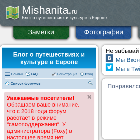
Mishanita.
ru
Блог о путешествиях и культуре в Европе
Заметки
Фотографии
Не забывай 
Блог о путешествиях и
Мы Вкон
культуре в Европе
Мы в Twi
Ссылки
FAQ
Регистрация
Вход
Список форумов
П
Понравилс
ои
Уважаемые посетители!
ск
Обращаем ваше внимание,
что с 2018 года форум
работает в режиме
"самоподдержания". У
администратора (Foxy) в
настоящее время нет