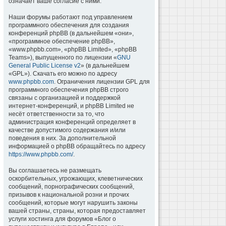
означает ваше согласие с ними.
Наши форумы работают под управлением
программного обеспечения для создания
конференций phpBB (в дальнейшем «они»,
«программное обеспечение phpBB»,
«www.phpbb.com», «phpBB Limited», «phpBB
Teams»), выпущенного по лицензии «
GNU
General Public License v2
» (в дальнейшем
«GPL»). Скачать его можно по адресу
www.phpbb.com
. Ограничения лицензии GPL для
программного обеспечения phpBB строго
связаны с организацией и поддержкой
интернет-конференций, и phpBB Limited не
несёт ответственности за то, что
администрация конференций определяет в
качестве допустимого содержания и/или
поведения в них. За дополнительной
информацией о phpBB обращайтесь по адресу
https://www.phpbb.com/
.
Вы соглашаетесь не размещать
оскорбительных, угрожающих, клеветнических
сообщений, порнографических сообщений,
призывов к национальной розни и прочих
сообщений, которые могут нарушить законы
вашей страны, страны, которая предоставляет
услуги хостинга для форумов «Блог о