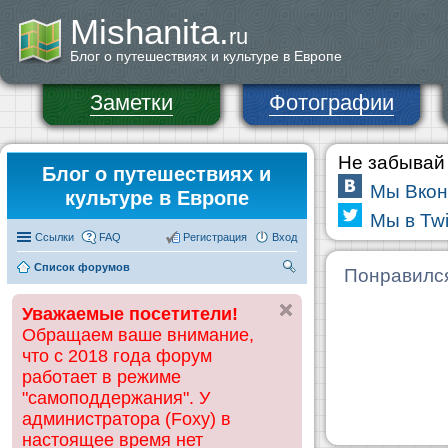
Mishanita.
ru
Блог о путешествиях и культуре в Европе
Заметки
Фотографии
Не забывай 
Блог о путешествиях и
Мы Вкон
культуре в Европе
Мы в Twi
Ссылки
FAQ
Регистрация
Вход
Список форумов
П
Понравилс
ои
Уважаемые посетители!
ск
Обращаем ваше внимание,
что с 2018 года форум
работает в режиме
"самоподдержания". У
администратора (Foxy) в
настоящее время нет