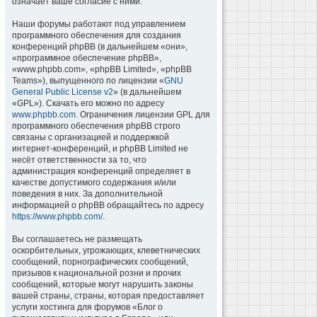
означает ваше согласие с ними.
Наши форумы работают под управлением
программного обеспечения для создания
конференций phpBB (в дальнейшем «они»,
«программное обеспечение phpBB»,
«www.phpbb.com», «phpBB Limited», «phpBB
Teams»), выпущенного по лицензии «
GNU
General Public License v2
» (в дальнейшем
«GPL»). Скачать его можно по адресу
www.phpbb.com
. Ограничения лицензии GPL для
программного обеспечения phpBB строго
связаны с организацией и поддержкой
интернет-конференций, и phpBB Limited не
несёт ответственности за то, что
администрация конференций определяет в
качестве допустимого содержания и/или
поведения в них. За дополнительной
информацией о phpBB обращайтесь по адресу
https://www.phpbb.com/
.
Вы соглашаетесь не размещать
оскорбительных, угрожающих, клеветнических
сообщений, порнографических сообщений,
призывов к национальной розни и прочих
сообщений, которые могут нарушить законы
вашей страны, страны, которая предоставляет
услуги хостинга для форумов «Блог о