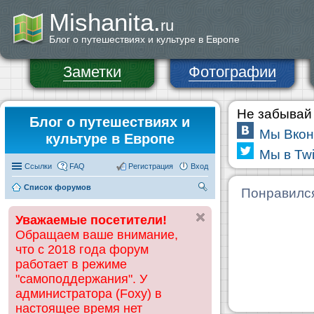
Mishanita.
ru
Блог о путешествиях и культуре в Европе
Заметки
Фотографии
Не забывай 
Блог о путешествиях и
Мы Вкон
культуре в Европе
Мы в Twi
Ссылки
FAQ
Регистрация
Вход
Список форумов
П
Понравилс
ои
Уважаемые посетители!
ск
Обращаем ваше внимание,
что с 2018 года форум
работает в режиме
"самоподдержания". У
администратора (Foxy) в
настоящее время нет