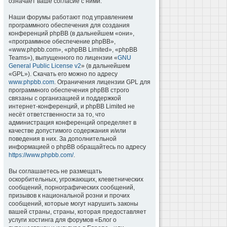
означает ваше согласие с ними.
Наши форумы работают под управлением
программного обеспечения для создания
конференций phpBB (в дальнейшем «они»,
«программное обеспечение phpBB»,
«www.phpbb.com», «phpBB Limited», «phpBB
Teams»), выпущенного по лицензии «
GNU
General Public License v2
» (в дальнейшем
«GPL»). Скачать его можно по адресу
www.phpbb.com
. Ограничения лицензии GPL для
программного обеспечения phpBB строго
связаны с организацией и поддержкой
интернет-конференций, и phpBB Limited не
несёт ответственности за то, что
администрация конференций определяет в
качестве допустимого содержания и/или
поведения в них. За дополнительной
информацией о phpBB обращайтесь по адресу
https://www.phpbb.com/
.
Вы соглашаетесь не размещать
оскорбительных, угрожающих, клеветнических
сообщений, порнографических сообщений,
призывов к национальной розни и прочих
сообщений, которые могут нарушить законы
вашей страны, страны, которая предоставляет
услуги хостинга для форумов «Блог о