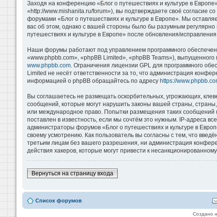
Заходя на конференцию «Блог о путешествиях и культуре в Европе»
«http://www.mishanita.ru/forum»), вы подтверждаете своё согласие 
форумами «Блог о путешествиях и культуре в Европе». Мы оставляе
вас об этом, однако с вашей стороны было бы разумным регулярно 
путешествиях и культуре в Европе» после обновления/исправления 
Наши форумы работают под управлением программного обеспечени
«www.phpbb.com», «phpBB Limited», «phpBB Teams»), выпущенного 
www.phpbb.com
. Ограничения лицензии GPL для программного обе
Limited не несёт ответственности за то, что администрация конфе
информацией о phpBB обращайтесь по адресу
https://www.phpbb.co
Вы соглашаетесь не размещать оскорбительных, угрожающих, клев
сообщений, которые могут нарушить законы вашей страны, страны, 
или международное право. Попытки размещения таких сообщений м
поставлен в известность, если мы сочтём это нужным. IP-адреса в
администраторы форумов «Блог о путешествиях и культуре в Европ
своему усмотрению. Как пользователь вы согласны с тем, что введ
третьим лицам без вашего разрешения, ни администрация конференц
действия хакеров, которые могут привести к несанкционированному 
Вернуться на страницу входа
Список форумов
Создано 