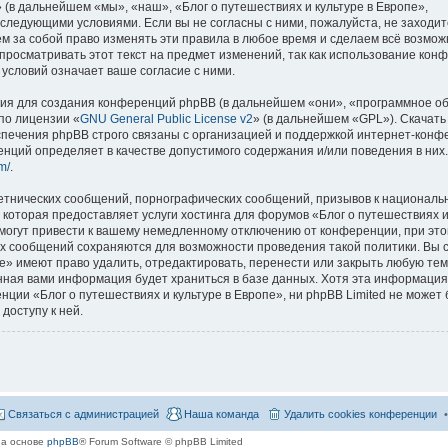
 (в дальнейшем «мы», «наш», «Блог о путешествиях и культуре в Европе»,
со следующими условиями. Если вы не согласны с ними, пожалуйста, не заходит
м за собой право изменять эти правила в любое время и сделаем всё возмож
просматривать этот текст на предмет изменений, так как использование кон
условий означает ваше согласие с ними.
я для создания конференций phpBB (в дальнейшем «они», «программное о
по лицензии «
GNU General Public License v2
» (в дальнейшем «GPL»). Скачать
спечения phpBB строго связаны с организацией и поддержкой интернет-конф
ренций определяет в качестве допустимого содержания и/или поведения в них
m/
.
етнических сообщений, порнографических сообщений, призывов к национальн
которая предоставляет услуги хостинга для форумов «Блог о путешествиях и
огут привести к вашему немедленному отключению от конференции, при это
сех сообщений сохраняются для возможности проведения такой политики. Вы с
е» имеют право удалить, отредактировать, перенести или закрыть любую тем
ённая вами информация будет храниться в базе данных. Хотя эта информация
ии «Блог о путешествиях и культуре в Европе», ни phpBB Limited не может 
доступу к ней.
Связаться с администрацией
Наша команда
Удалить cookies конференции
на основе
phpBB
® Forum Software © phpBB Limited