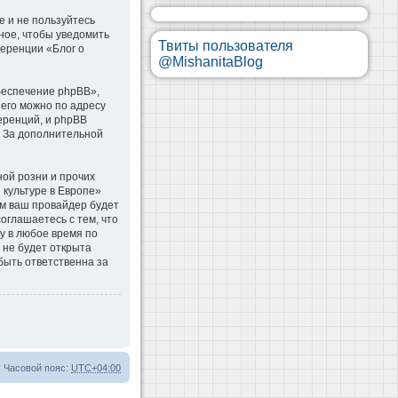
е и не пользуйтесь
ное, чтобы уведомить
Твиты пользователя
ференции «Блог о
@MishanitaBlog
беспечение phpBB»,
 его можно по адресу
еренций, и phpBB
. За дополнительной
ой розни и прочих
 культуре в Европе»
м ваш провайдер будет
оглашаетесь с тем, что
у в любое время по
 не будет открыта
быть ответственна за
Часовой пояс:
UTC+04:00