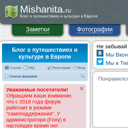
Mishanita.
ru
Блог о путешествиях и культуре в Европе
Заметки
Фотографии
Не забывай 
Блог о путешествиях и
Мы Вкон
культуре в Европе
Мы в Twi
Ссылки
FAQ
Регистрация
Вход
Список форумов
П
Понравилс
ои
Уважаемые посетители!
ск
Обращаем ваше внимание,
что с 2018 года форум
работает в режиме
"самоподдержания". У
администратора (Foxy) в
настоящее время нет