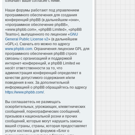
означает ваше согласие с ними.
Наши форумы работают под управлением
программного обеспечения для создания
конференций phpBB (в дальнейшем «они»,
«программное обеспечение phpBB»,
«www.phpbb.com», «phpBB Limited», «phpBB
Teams»), выпущенного по лицензии «
GNU
General Public License v2
» (в дальнейшем
«GPL»). Скачать его можно по адресу
www.phpbb.com
. Ограничения лицензии GPL для
программного обеспечения phpBB строго
связаны с организацией и поддержкой
интернет-конференций, и phpBB Limited не
несёт ответственности за то, что
администрация конференций определяет в
качестве допустимого содержания и/или
поведения в них. За дополнительной
информацией о phpBB обращайтесь по адресу
https://www.phpbb.com/
.
Вы соглашаетесь не размещать
оскорбительных, угрожающих, клеветнических
сообщений, порнографических сообщений,
призывов к национальной розни и прочих
сообщений, которые могут нарушить законы
вашей страны, страны, которая предоставляет
услуги хостинга для форумов «Блог о