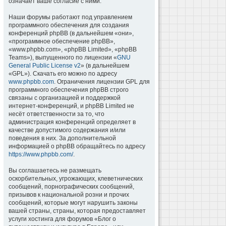
означает ваше согласие с ними.
Наши форумы работают под управлением
программного обеспечения для создания
конференций phpBB (в дальнейшем «они»,
«программное обеспечение phpBB»,
«www.phpbb.com», «phpBB Limited», «phpBB
Teams»), выпущенного по лицензии «
GNU
General Public License v2
» (в дальнейшем
«GPL»). Скачать его можно по адресу
www.phpbb.com
. Ограничения лицензии GPL для
программного обеспечения phpBB строго
связаны с организацией и поддержкой
интернет-конференций, и phpBB Limited не
несёт ответственности за то, что
администрация конференций определяет в
качестве допустимого содержания и/или
поведения в них. За дополнительной
информацией о phpBB обращайтесь по адресу
https://www.phpbb.com/
.
Вы соглашаетесь не размещать
оскорбительных, угрожающих, клеветнических
сообщений, порнографических сообщений,
призывов к национальной розни и прочих
сообщений, которые могут нарушить законы
вашей страны, страны, которая предоставляет
услуги хостинга для форумов «Блог о