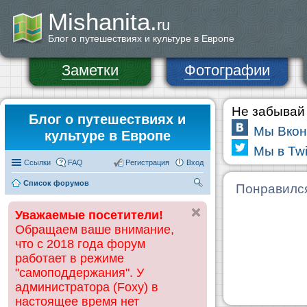
Mishanita.
ru
Блог о путешествиях и культуре в Европе
Заметки
Фотографии
Не забывай 
Блог о путешествиях и
Мы Вкон
культуре в Европе
Мы в Twi
Ссылки
FAQ
Регистрация
Вход
Список форумов
П
Понравилс
ои
Уважаемые посетители!
ск
Обращаем ваше внимание,
что с 2018 года форум
работает в режиме
"самоподдержания". У
администратора (Foxy) в
настоящее время нет