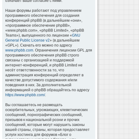
означает ваше согласие с ними.
Наши форумы работают под управлением
программного обеспечения для создания
конференций phpBB (в дальнейшем «они»,
«программное обеспечение phpBB»,
«www.phpbb.com», «phpBB Limited», «phpBB
Teams»), выпущенного по лицензии «
GNU
General Public License v2
» (в дальнейшем
«GPL»). Скачать его можно по адресу
www.phpbb.com
. Ограничения лицензии GPL для
программного обеспечения phpBB строго
связаны с организацией и поддержкой
интернет-конференций, и phpBB Limited не
несёт ответственности за то, что
администрация конференций определяет в
качестве допустимого содержания и/или
поведения в них. За дополнительной
информацией о phpBB обращайтесь по адресу
https://www.phpbb.com/
.
Вы соглашаетесь не размещать
оскорбительных, угрожающих, клеветнических
сообщений, порнографических сообщений,
призывов к национальной розни и прочих
сообщений, которые могут нарушить законы
вашей страны, страны, которая предоставляет
услуги хостинга для форумов «Блог о