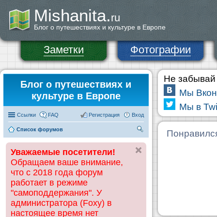
Mishanita.
ru
Блог о путешествиях и культуре в Европе
Заметки
Фотографии
Не забывай 
Блог о путешествиях и
Мы Вкон
культуре в Европе
Мы в Twi
Ссылки
FAQ
Регистрация
Вход
Список форумов
П
Понравилс
ои
Уважаемые посетители!
ск
Обращаем ваше внимание,
что с 2018 года форум
работает в режиме
"самоподдержания". У
администратора (Foxy) в
настоящее время нет