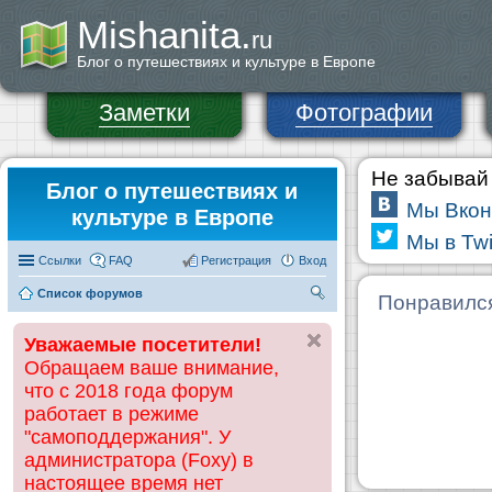
Mishanita.
ru
Блог о путешествиях и культуре в Европе
Заметки
Фотографии
Не забывай 
Блог о путешествиях и
Мы Вкон
культуре в Европе
Мы в Twi
Ссылки
FAQ
Регистрация
Вход
Список форумов
П
Понравилс
ои
Уважаемые посетители!
ск
Обращаем ваше внимание,
что с 2018 года форум
работает в режиме
"самоподдержания". У
администратора (Foxy) в
настоящее время нет