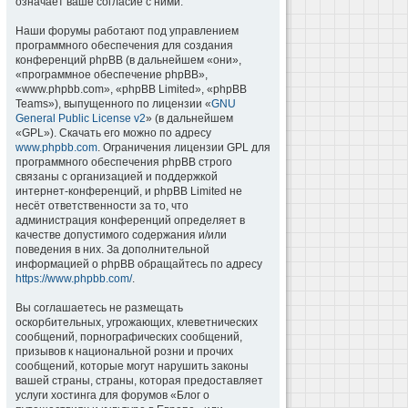
означает ваше согласие с ними.
Наши форумы работают под управлением
программного обеспечения для создания
конференций phpBB (в дальнейшем «они»,
«программное обеспечение phpBB»,
«www.phpbb.com», «phpBB Limited», «phpBB
Teams»), выпущенного по лицензии «
GNU
General Public License v2
» (в дальнейшем
«GPL»). Скачать его можно по адресу
www.phpbb.com
. Ограничения лицензии GPL для
программного обеспечения phpBB строго
связаны с организацией и поддержкой
интернет-конференций, и phpBB Limited не
несёт ответственности за то, что
администрация конференций определяет в
качестве допустимого содержания и/или
поведения в них. За дополнительной
информацией о phpBB обращайтесь по адресу
https://www.phpbb.com/
.
Вы соглашаетесь не размещать
оскорбительных, угрожающих, клеветнических
сообщений, порнографических сообщений,
призывов к национальной розни и прочих
сообщений, которые могут нарушить законы
вашей страны, страны, которая предоставляет
услуги хостинга для форумов «Блог о