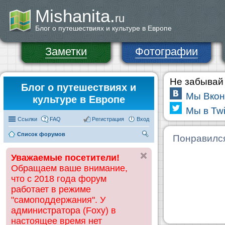
Mishanita.
ru
Блог о путешествиях и культуре в Европе
Заметки
Фотографии
Не забывай 
Блог о путешествиях и
Мы Вкон
культуре в Европе
Мы в Twi
Ссылки
FAQ
Регистрация
Вход
Список форумов
П
Понравилс
ои
Уважаемые посетители!
ск
Обращаем ваше внимание,
что с 2018 года форум
работает в режиме
"самоподдержания". У
администратора (Foxy) в
настоящее время нет