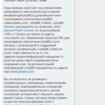
означает ваше согласие с ними.
Наши форумы работают под управлением
программного обеспечения для создания
конференций phpBB (в дальнейшем «они»,
«программное обеспечение phpBB»,
«www.phpbb.com», «phpBB Limited», «phpBB
Teams»), выпущенного по лицензии «
GNU
General Public License v2
» (в дальнейшем
«GPL»). Скачать его можно по адресу
www.phpbb.com
. Ограничения лицензии GPL для
программного обеспечения phpBB строго
связаны с организацией и поддержкой
интернет-конференций, и phpBB Limited не
несёт ответственности за то, что
администрация конференций определяет в
качестве допустимого содержания и/или
поведения в них. За дополнительной
информацией о phpBB обращайтесь по адресу
https://www.phpbb.com/
.
Вы соглашаетесь не размещать
оскорбительных, угрожающих, клеветнических
сообщений, порнографических сообщений,
призывов к национальной розни и прочих
сообщений, которые могут нарушить законы
вашей страны, страны, которая предоставляет
услуги хостинга для форумов «Блог о