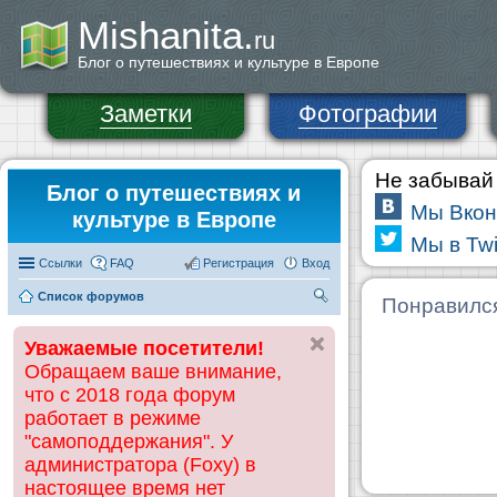
Mishanita.
ru
Блог о путешествиях и культуре в Европе
Заметки
Фотографии
Не забывай 
Блог о путешествиях и
Мы Вкон
культуре в Европе
Мы в Twi
Ссылки
FAQ
Регистрация
Вход
Список форумов
П
Понравилс
ои
Уважаемые посетители!
ск
Обращаем ваше внимание,
что с 2018 года форум
работает в режиме
"самоподдержания". У
администратора (Foxy) в
настоящее время нет