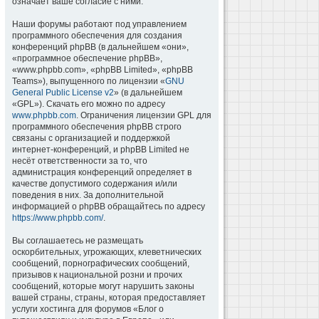
означает ваше согласие с ними.
Наши форумы работают под управлением
программного обеспечения для создания
конференций phpBB (в дальнейшем «они»,
«программное обеспечение phpBB»,
«www.phpbb.com», «phpBB Limited», «phpBB
Teams»), выпущенного по лицензии «
GNU
General Public License v2
» (в дальнейшем
«GPL»). Скачать его можно по адресу
www.phpbb.com
. Ограничения лицензии GPL для
программного обеспечения phpBB строго
связаны с организацией и поддержкой
интернет-конференций, и phpBB Limited не
несёт ответственности за то, что
администрация конференций определяет в
качестве допустимого содержания и/или
поведения в них. За дополнительной
информацией о phpBB обращайтесь по адресу
https://www.phpbb.com/
.
Вы соглашаетесь не размещать
оскорбительных, угрожающих, клеветнических
сообщений, порнографических сообщений,
призывов к национальной розни и прочих
сообщений, которые могут нарушить законы
вашей страны, страны, которая предоставляет
услуги хостинга для форумов «Блог о