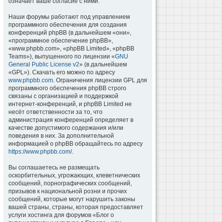
означает ваше согласие с ними.
Наши форумы работают под управлением
программного обеспечения для создания
конференций phpBB (в дальнейшем «они»,
«программное обеспечение phpBB»,
«www.phpbb.com», «phpBB Limited», «phpBB
Teams»), выпущенного по лицензии «
GNU
General Public License v2
» (в дальнейшем
«GPL»). Скачать его можно по адресу
www.phpbb.com
. Ограничения лицензии GPL для
программного обеспечения phpBB строго
связаны с организацией и поддержкой
интернет-конференций, и phpBB Limited не
несёт ответственности за то, что
администрация конференций определяет в
качестве допустимого содержания и/или
поведения в них. За дополнительной
информацией о phpBB обращайтесь по адресу
https://www.phpbb.com/
.
Вы соглашаетесь не размещать
оскорбительных, угрожающих, клеветнических
сообщений, порнографических сообщений,
призывов к национальной розни и прочих
сообщений, которые могут нарушить законы
вашей страны, страны, которая предоставляет
услуги хостинга для форумов «Блог о