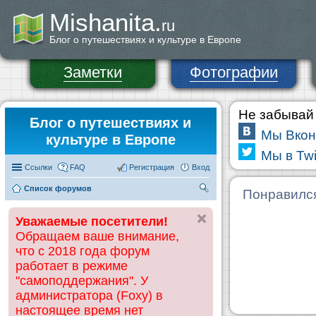
Mishanita.
ru
Блог о путешествиях и культуре в Европе
Заметки
Фотографии
Не забывай 
Блог о путешествиях и
Мы Вкон
культуре в Европе
Мы в Twi
Ссылки
FAQ
Регистрация
Вход
Список форумов
П
Понравилс
ои
Уважаемые посетители!
ск
Обращаем ваше внимание,
что с 2018 года форум
работает в режиме
"самоподдержания". У
администратора (Foxy) в
настоящее время нет