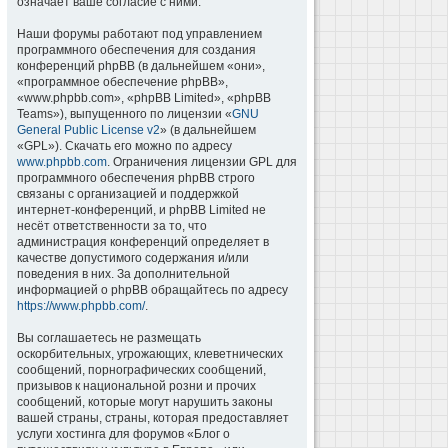
означает ваше согласие с ними.
Наши форумы работают под управлением
программного обеспечения для создания
конференций phpBB (в дальнейшем «они»,
«программное обеспечение phpBB»,
«www.phpbb.com», «phpBB Limited», «phpBB
Teams»), выпущенного по лицензии «
GNU
General Public License v2
» (в дальнейшем
«GPL»). Скачать его можно по адресу
www.phpbb.com
. Ограничения лицензии GPL для
программного обеспечения phpBB строго
связаны с организацией и поддержкой
интернет-конференций, и phpBB Limited не
несёт ответственности за то, что
администрация конференций определяет в
качестве допустимого содержания и/или
поведения в них. За дополнительной
информацией о phpBB обращайтесь по адресу
https://www.phpbb.com/
.
Вы соглашаетесь не размещать
оскорбительных, угрожающих, клеветнических
сообщений, порнографических сообщений,
призывов к национальной розни и прочих
сообщений, которые могут нарушить законы
вашей страны, страны, которая предоставляет
услуги хостинга для форумов «Блог о