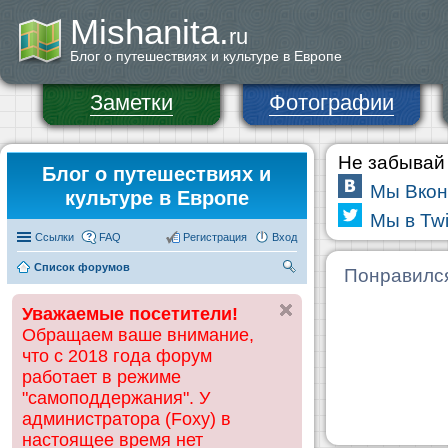
Mishanita.
ru
Блог о путешествиях и культуре в Европе
Заметки
Фотографии
Не забывай 
Блог о путешествиях и
Мы Вкон
культуре в Европе
Мы в Twi
Ссылки
FAQ
Регистрация
Вход
Список форумов
П
Понравилс
ои
Уважаемые посетители!
ск
Обращаем ваше внимание,
что с 2018 года форум
работает в режиме
"самоподдержания". У
администратора (Foxy) в
настоящее время нет