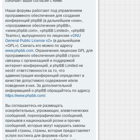
означает ваше согласие с ними.
Наши форумы работают под управлением
программного обеспечения для создания
конференций phpBB (в дальнейшем «они»,
«программное обеспечение phpBB»,
«www.phpbb.com», «phpBB Limited», «phpBB
Teams»), выпущенного по лицензии «
GNU
General Public License v2
» (в дальнейшем
«GPL»). Скачать его можно по адресу
www.phpbb.com
. Ограничения лицензии GPL для
программного обеспечения phpBB строго
связаны с организацией и поддержкой
интернет-конференций, и phpBB Limited не
несёт ответственности за то, что
администрация конференций определяет в
качестве допустимого содержания и/или
поведения в них. За дополнительной
информацией о phpBB обращайтесь по адресу
https://www.phpbb.com/
.
Вы соглашаетесь не размещать
оскорбительных, угрожающих, клеветнических
сообщений, порнографических сообщений,
призывов к национальной розни и прочих
сообщений, которые могут нарушить законы
вашей страны, страны, которая предоставляет
услуги хостинга для форумов «Блог о