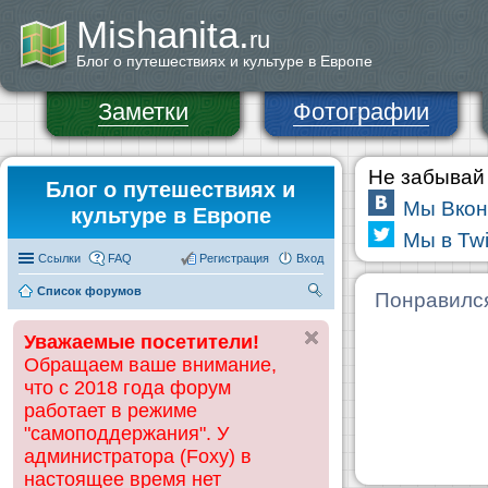
Mishanita.
ru
Блог о путешествиях и культуре в Европе
Заметки
Фотографии
Не забывай 
Блог о путешествиях и
Мы Вкон
культуре в Европе
Мы в Twi
Ссылки
FAQ
Регистрация
Вход
Список форумов
П
Понравилс
ои
Уважаемые посетители!
ск
Обращаем ваше внимание,
что с 2018 года форум
работает в режиме
"самоподдержания". У
администратора (Foxy) в
настоящее время нет