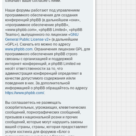
означает ваше согласие с ними.
Наши форумы работают под управлением
программного обеспечения для создания
конференций phpBB (в дальнейшем «они»,
«программное обеспечение phpBB»,
«www.phpbb.com», «phpBB Limited», «phpBB
Teams»), выпущенного по лицензии «
GNU
General Public License v2
» (в дальнейшем
«GPL»). Скачать его можно по адресу
www.phpbb.com
. Ограничения лицензии GPL для
программного обеспечения phpBB строго
связаны с организацией и поддержкой
интернет-конференций, и phpBB Limited не
несёт ответственности за то, что
администрация конференций определяет в
качестве допустимого содержания и/или
поведения в них. За дополнительной
информацией о phpBB обращайтесь по адресу
https://www.phpbb.com/
.
Вы соглашаетесь не размещать
оскорбительных, угрожающих, клеветнических
сообщений, порнографических сообщений,
призывов к национальной розни и прочих
сообщений, которые могут нарушить законы
вашей страны, страны, которая предоставляет
услуги хостинга для форумов «Блог о