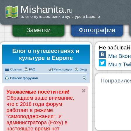
Mishanita.
ru
Блог о путешествиях и культуре в Европе
Заметки
Фотографии
Не забывай 
Блог о путешествиях и
Мы Вкон
культуре в Европе
Мы в Twi
Ссылки
FAQ
Регистрация
Вход
Список форумов
П
Понравилс
ои
Уважаемые посетители!
ск
Обращаем ваше внимание,
что с 2018 года форум
работает в режиме
"самоподдержания". У
администратора (Foxy) в
настоящее время нет