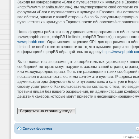
Заходя на конференцию «Блог о путешествиях и культуре в Европе»
«http://www.mishanita.ru/forum»), вы подтверждаете своё согласие 
форумами «Блог о путешествиях и культуре в Европе». Мы оставляе
вас об этом, однако с вашей стороны было бы разумным регулярно 
путешествиях и культуре в Европе» после обновления/исправления 
Наши форумы работают под управлением программного обеспечени
«www.phpbb.com», «phpBB Limited», «phpBB Teams»), выпущенного 
www.phpbb.com
. Ограничения лицензии GPL для программного обе
Limited не несёт ответственности за то, что администрация конфе
информацией о phpBB обращайтесь по адресу
https://www.phpbb.co
Вы соглашаетесь не размещать оскорбительных, угрожающих, клев
сообщений, которые могут нарушить законы вашей страны, страны, 
или международное право. Попытки размещения таких сообщений м
поставлен в известность, если мы сочтём это нужным. IP-адреса в
администраторы форумов «Блог о путешествиях и культуре в Европ
своему усмотрению. Как пользователь вы согласны с тем, что введ
третьим лицам без вашего разрешения, ни администрация конференц
действия хакеров, которые могут привести к несанкционированному 
Вернуться на страницу входа
Список форумов
Создано 