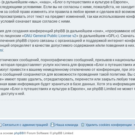
 (в дальнейшем «мы», «наш», «Блог о путешествиях и культуре в Европе»,
со следующими условиями. Если вы не согласны с ними, пожалуйста, не заходит
м за собой право изменять эти правила в любое время и сделаем всё возмож
просматривать этот текст на предмет изменений, так как использование кон
условий означает ваше согласие с ними.
я для создания конференций phpBB (в дальнейшем «они», «программное о
по лицензии «
GNU General Public License v2
» (в дальнейшем «GPL»). Скачать
спечения phpBB строго связаны с организацией и поддержкой интернет-конф
ренций определяет в качестве допустимого содержания и/или поведения в них
m/
.
етнических сообщений, порнографических сообщений, призывов к национальн
которая предоставляет услуги хостинга для форумов «Блог о путешествиях и
огут привести к вашему немедленному отключению от конференции, при это
сех сообщений сохраняются для возможности проведения такой политики. Вы с
е» имеют право удалить, отредактировать, перенести или закрыть любую тем
ённая вами информация будет храниться в базе данных. Хотя эта информация
ии «Блог о путешествиях и культуре в Европе», ни phpBB Limited не может 
доступу к ней.
Связаться с администрацией
Наша команда
Удалить cookies конференции
на основе
phpBB
® Forum Software © phpBB Limited