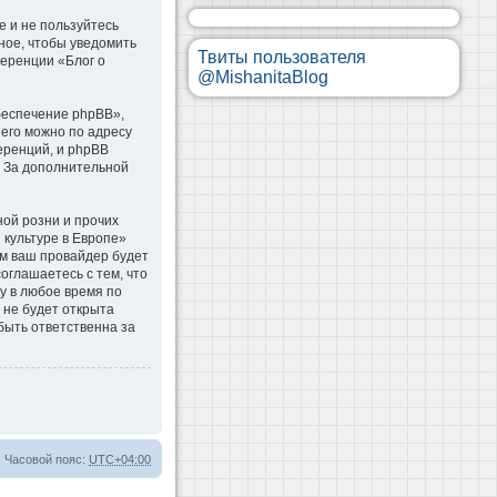
е и не пользуйтесь
ное, чтобы уведомить
Твиты пользователя
ференции «Блог о
@MishanitaBlog
беспечение phpBB»,
 его можно по адресу
еренций, и phpBB
. За дополнительной
ой розни и прочих
 культуре в Европе»
м ваш провайдер будет
оглашаетесь с тем, что
у в любое время по
 не будет открыта
быть ответственна за
Часовой пояс:
UTC+04:00