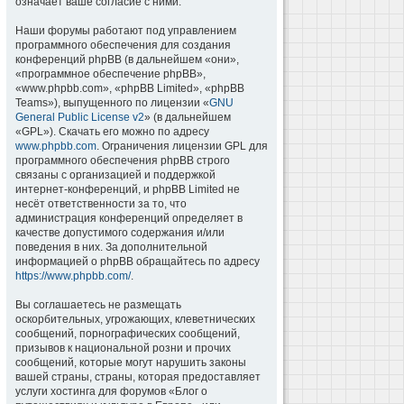
означает ваше согласие с ними.
Наши форумы работают под управлением
программного обеспечения для создания
конференций phpBB (в дальнейшем «они»,
«программное обеспечение phpBB»,
«www.phpbb.com», «phpBB Limited», «phpBB
Teams»), выпущенного по лицензии «
GNU
General Public License v2
» (в дальнейшем
«GPL»). Скачать его можно по адресу
www.phpbb.com
. Ограничения лицензии GPL для
программного обеспечения phpBB строго
связаны с организацией и поддержкой
интернет-конференций, и phpBB Limited не
несёт ответственности за то, что
администрация конференций определяет в
качестве допустимого содержания и/или
поведения в них. За дополнительной
информацией о phpBB обращайтесь по адресу
https://www.phpbb.com/
.
Вы соглашаетесь не размещать
оскорбительных, угрожающих, клеветнических
сообщений, порнографических сообщений,
призывов к национальной розни и прочих
сообщений, которые могут нарушить законы
вашей страны, страны, которая предоставляет
услуги хостинга для форумов «Блог о