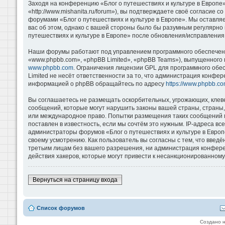
Заходя на конференцию «Блог о путешествиях и культуре в Европе»
«http://www.mishanita.ru/forum»), вы подтверждаете своё согласие 
форумами «Блог о путешествиях и культуре в Европе». Мы оставляе
вас об этом, однако с вашей стороны было бы разумным регулярно 
путешествиях и культуре в Европе» после обновления/исправления 
Наши форумы работают под управлением программного обеспечени
«www.phpbb.com», «phpBB Limited», «phpBB Teams»), выпущенного 
www.phpbb.com
. Ограничения лицензии GPL для программного обе
Limited не несёт ответственности за то, что администрация конфе
информацией о phpBB обращайтесь по адресу
https://www.phpbb.co
Вы соглашаетесь не размещать оскорбительных, угрожающих, клев
сообщений, которые могут нарушить законы вашей страны, страны, 
или международное право. Попытки размещения таких сообщений м
поставлен в известность, если мы сочтём это нужным. IP-адреса в
администраторы форумов «Блог о путешествиях и культуре в Европ
своему усмотрению. Как пользователь вы согласны с тем, что введ
третьим лицам без вашего разрешения, ни администрация конференц
действия хакеров, которые могут привести к несанкционированному 
Вернуться на страницу входа
Список форумов
Создано 