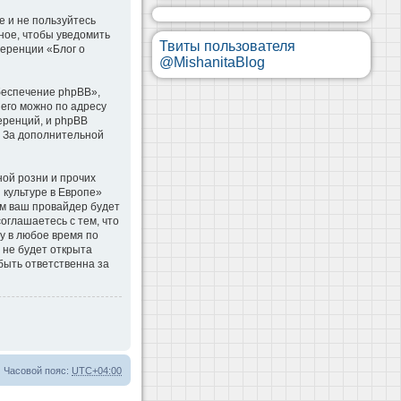
е и не пользуйтесь
ное, чтобы уведомить
Твиты пользователя
ференции «Блог о
@MishanitaBlog
беспечение phpBB»,
 его можно по адресу
еренций, и phpBB
. За дополнительной
ой розни и прочих
 культуре в Европе»
м ваш провайдер будет
оглашаетесь с тем, что
у в любое время по
 не будет открыта
быть ответственна за
Часовой пояс:
UTC+04:00