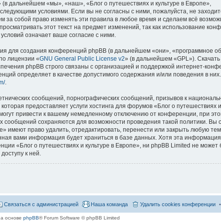
 (в дальнейшем «мы», «наш», «Блог о путешествиях и культуре в Европе»,
со следующими условиями. Если вы не согласны с ними, пожалуйста, не заходит
м за собой право изменять эти правила в любое время и сделаем всё возмож
просматривать этот текст на предмет изменений, так как использование кон
условий означает ваше согласие с ними.
я для создания конференций phpBB (в дальнейшем «они», «программное о
по лицензии «
GNU General Public License v2
» (в дальнейшем «GPL»). Скачать
спечения phpBB строго связаны с организацией и поддержкой интернет-конф
ренций определяет в качестве допустимого содержания и/или поведения в них
m/
.
етнических сообщений, порнографических сообщений, призывов к национальн
которая предоставляет услуги хостинга для форумов «Блог о путешествиях и
огут привести к вашему немедленному отключению от конференции, при это
сех сообщений сохраняются для возможности проведения такой политики. Вы с
е» имеют право удалить, отредактировать, перенести или закрыть любую тем
ённая вами информация будет храниться в базе данных. Хотя эта информация
ии «Блог о путешествиях и культуре в Европе», ни phpBB Limited не может 
доступу к ней.
Связаться с администрацией
Наша команда
Удалить cookies конференции
на основе
phpBB
® Forum Software © phpBB Limited