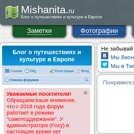
Mishanita.
ru
Блог о путешествиях и культуре в Европе
Заметки
Фотографии
Не забывай 
Блог о путешествиях и
Мы Вкон
культуре в Европе
Мы в Twi
Ссылки
FAQ
Регистрация
Вход
Список форумов
П
Понравилс
ои
Уважаемые посетители!
ск
Обращаем ваше внимание,
что с 2018 года форум
работает в режиме
"самоподдержания". У
администратора (Foxy) в
настоящее время нет