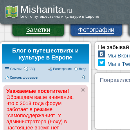
Mishanita.
ru
Блог о путешествиях и культуре в Европе
Заметки
Фотографии
Не забывай 
Блог о путешествиях и
Мы Вкон
культуре в Европе
Мы в Twi
Ссылки
FAQ
Регистрация
Вход
Список форумов
П
Понравилс
ои
Уважаемые посетители!
ск
Обращаем ваше внимание,
что с 2018 года форум
работает в режиме
"самоподдержания". У
администратора (Foxy) в
настоящее время нет