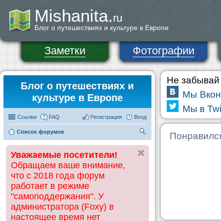
Mishanita.
ru
Блог о путешествиях и культуре в Европе
Заметки
Фотографии
Не забывай 
Блог о путешествиях и
Мы Вкон
культуре в Европе
Мы в Twi
Ссылки
FAQ
Регистрация
Вход
Список форумов
П
Понравилс
ои
Уважаемые посетители!
ск
Обращаем ваше внимание,
что с 2018 года форум
работает в режиме
"самоподдержания". У
администратора (Foxy) в
настоящее время нет