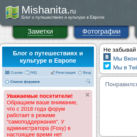
Mishanita.
ru
Блог о путешествиях и культуре в Европе
Заметки
Фотографии
Не забывай 
Блог о путешествиях и
Мы Вкон
культуре в Европе
Мы в Twi
Ссылки
FAQ
Регистрация
Вход
Список форумов
П
Понравилс
ои
Уважаемые посетители!
ск
Обращаем ваше внимание,
что с 2018 года форум
работает в режиме
"самоподдержания". У
администратора (Foxy) в
настоящее время нет