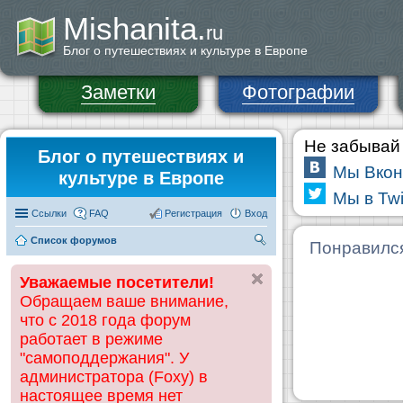
Mishanita.
ru
Блог о путешествиях и культуре в Европе
Заметки
Фотографии
Не забывай 
Блог о путешествиях и
Мы Вкон
культуре в Европе
Мы в Twi
Ссылки
FAQ
Регистрация
Вход
Список форумов
П
Понравилс
ои
Уважаемые посетители!
ск
Обращаем ваше внимание,
что с 2018 года форум
работает в режиме
"самоподдержания". У
администратора (Foxy) в
настоящее время нет