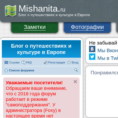
Mishanita.
ru
Блог о путешествиях и культуре в Европе
Заметки
Фотографии
Не забывай 
Блог о путешествиях и
Мы Вкон
культуре в Европе
Мы в Twi
Ссылки
FAQ
Регистрация
Вход
Список форумов
П
Понравилс
ои
Уважаемые посетители!
ск
Обращаем ваше внимание,
что с 2018 года форум
работает в режиме
"самоподдержания". У
администратора (Foxy) в
настоящее время нет