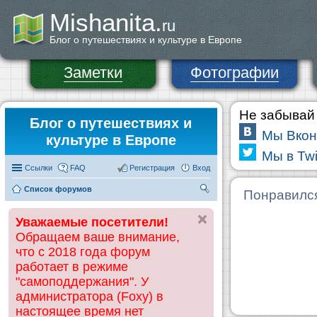
Mishanita.
ru
Блог о путешествиях и культуре в Европе
Заметки
Фотографии
Не забывай 
Блог о путешествиях и
Мы Вкон
культуре в Европе
Мы в Twi
Ссылки
FAQ
Регистрация
Вход
Список форумов
П
Понравилс
ои
Уважаемые посетители!
ск
Обращаем ваше внимание,
что с 2018 года форум
работает в режиме
"самоподдержания". У
администратора (Foxy) в
настоящее время нет