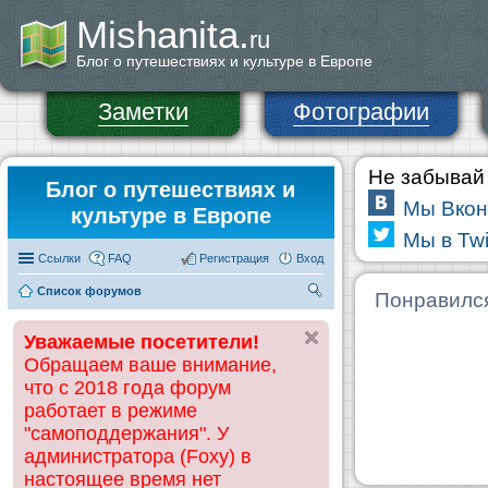
Mishanita.
ru
Блог о путешествиях и культуре в Европе
Заметки
Фотографии
Не забывай 
Блог о путешествиях и
Мы Вкон
культуре в Европе
Мы в Twi
Ссылки
FAQ
Регистрация
Вход
Список форумов
П
Понравилс
ои
Уважаемые посетители!
ск
Обращаем ваше внимание,
что с 2018 года форум
работает в режиме
"самоподдержания". У
администратора (Foxy) в
настоящее время нет