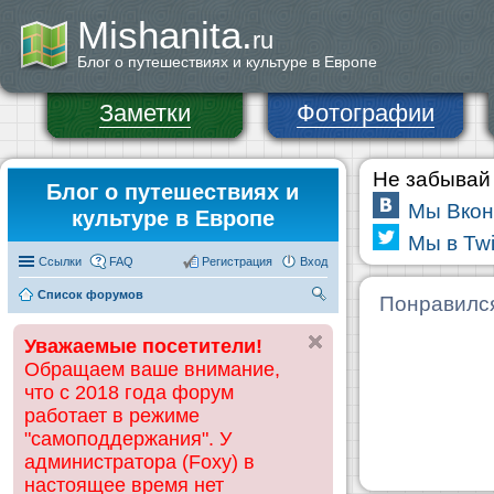
Mishanita.
ru
Блог о путешествиях и культуре в Европе
Заметки
Фотографии
Не забывай 
Блог о путешествиях и
Мы Вкон
культуре в Европе
Мы в Twi
Ссылки
FAQ
Регистрация
Вход
Список форумов
П
Понравилс
ои
Уважаемые посетители!
ск
Обращаем ваше внимание,
что с 2018 года форум
работает в режиме
"самоподдержания". У
администратора (Foxy) в
настоящее время нет