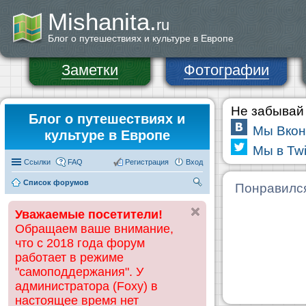
Mishanita.
ru
Блог о путешествиях и культуре в Европе
Заметки
Фотографии
Не забывай 
Блог о путешествиях и
Мы Вкон
культуре в Европе
Мы в Twi
Ссылки
FAQ
Регистрация
Вход
Список форумов
П
Понравилс
ои
Уважаемые посетители!
ск
Обращаем ваше внимание,
что с 2018 года форум
работает в режиме
"самоподдержания". У
администратора (Foxy) в
настоящее время нет