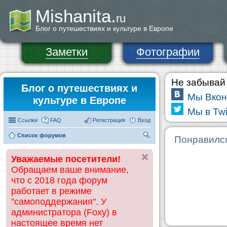
Mishanita.
ru
Блог о путешествиях и культуре в Европе
Заметки
Фотографии
Не забывай 
Блог о путешествиях и
Мы Вкон
культуре в Европе
Мы в Twi
Ссылки
FAQ
Регистрация
Вход
Список форумов
П
Понравилс
ои
Уважаемые посетители!
ск
Обращаем ваше внимание,
что с 2018 года форум
работает в режиме
"самоподдержания". У
администратора (Foxy) в
настоящее время нет