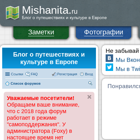
Mishanita.
ru
Блог о путешествиях и культуре в Европе
Заметки
Фотографии
Не забывай 
Блог о путешествиях и
Мы Вкон
культуре в Европе
Мы в Twi
Ссылки
FAQ
Регистрация
Вход
Список форумов
П
Понравилс
ои
Уважаемые посетители!
ск
Обращаем ваше внимание,
что с 2018 года форум
работает в режиме
"самоподдержания". У
администратора (Foxy) в
настоящее время нет